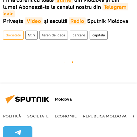
lume! Abonează-te la canalul nostru din
Telegram 
>>>
Privește
Video
și ascultă
Radio
Sputnik Moldova
Societate
Știri
teren de joacă
parcare
capitala
Moldova
POLITICĂ
SOCIETATE
ECONOMIE
REPUBLICA MOLDOVA
R