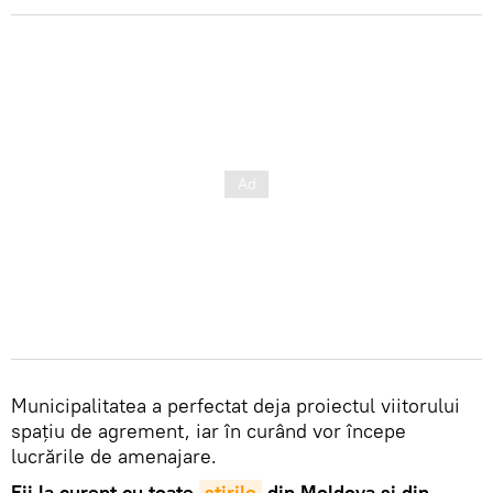
Municipalitatea a perfectat deja proiectul viitorului
spațiu de agrement, iar în curând vor începe
lucrările de amenajare.
Fii la curent cu toate
știrile
din Moldova și din