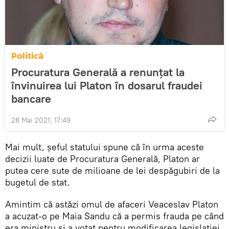
Politică
Procuratura Generală a renunțat la
învinuirea lui Platon în dosarul fraudei
bancare
28 Mai 2021, 17:49
Mai mult, șeful statului spune că în urma aceste
decizii luate de Procuratura Generală, Platon ar
putea cere sute de milioane de lei despăgubiri de la
bugetul de stat.
Amintim că astăzi omul de afaceri Veaceslav Platon
a acuzat-o pe Maia Sandu că a permis frauda pe când
era ministru și a votat pentru modificarea legislației