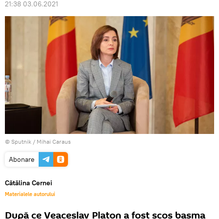
21:38 03.06.2021
© Sputnik / Mihai Caraus
Abonare
Cătălina Cernei
Materialele autorului
După ce Veaceslav Platon a fost scos basma