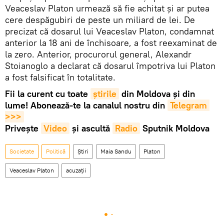
Veaceslav Platon urmează să fie achitat și ar putea
cere despăgubiri de peste un miliard de lei. De
precizat că dosarul lui Veaceslav Platon, condamnat
anterior la 18 ani de închisoare, a fost reexaminat de
la zero. Anterior, procurorul general, Alexandr
Stoianoglo a declarat că dosarul împotriva lui Platon
a fost falsificat în totalitate.
Fii la curent cu toate
știrile
din Moldova și din
lume! Abonează-te la canalul nostru din
Telegram 
>>>
Privește
Video
și ascultă
Radio
Sputnik Moldova
Societate
Politică
Știri
Maia Sandu
Platon
Veaceslav Platon
acuzații