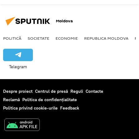
Moldova
POLITICĂ
SOCIETATE
ECONOMIE
REPUBLICA MOLDOVA
R
Telegram
Despre proiect
Centrul de presă
Reguli
Contacte
Reclamă
Politica de confidențialitate
Politica privind cookie-urile
Feedback