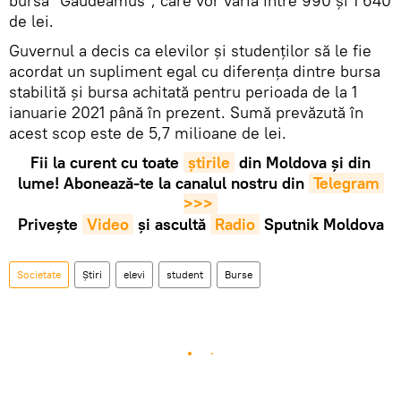
bursa "Gaudeamus", care vor varia între 990 și 1 640
de lei.
Guvernul a decis ca elevilor și studenților să le fie
acordat un supliment egal cu diferența dintre bursa
stabilită și bursa achitată pentru perioada de la 1
ianuarie 2021 până în prezent. Sumă prevăzută în
acest scop este de 5,7 milioane de lei.
Fii la curent cu toate
știrile
din Moldova și din
lume! Abonează-te la canalul nostru din
Telegram 
>>>
Privește
Video
și ascultă
Radio
Sputnik Moldova
Societate
Știri
elevi
student
Burse