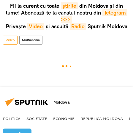
Fii la curent cu toate
știrile
din Moldova și din
lume! Abonează-te la canalul nostru din
Telegram 
>>>
Privește
Video
și ascultă
Radio
Sputnik Moldova
Video
Multimedia
Moldova
POLITICĂ
SOCIETATE
ECONOMIE
REPUBLICA MOLDOVA
R