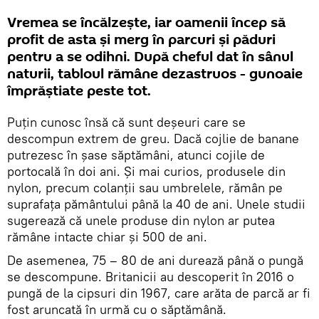
Vremea se încălzește, iar oamenii încep să
profit de asta și merg în parcuri și păduri
pentru a se odihni. După cheful dat în sânul
naturii, tabloul rămâne dezastruos - gunoaie
împrăștiate peste tot.
Puțin cunosc însă că sunt deșeuri care se
descompun extrem de greu. Dacă cojlie de banane
putrezesc în șase săptămâni, atunci cojile de
portocală în doi ani. Și mai curios, produsele din
nylon, precum colanții sau umbrelele, rămân pe
suprafața pământului până la 40 de ani. Unele studii
sugerează că unele produse din nylon ar putea
rămâne intacte chiar și 500 de ani.
De asemenea, 75 – 80 de ani durează până o pungă
se descompune. Britanicii au descoperit în 2016 o
pungă de la cipsuri din 1967, care arăta de parcă ar fi
fost aruncată în urmă cu o săptămână.