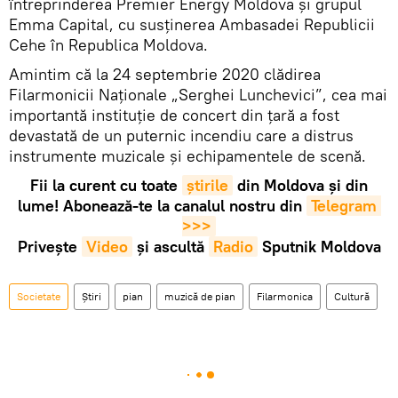
întreprinderea Premier Energy Moldova și grupul
Emma Capital, cu susținerea Ambasadei Republicii
Cehe în Republica Moldova.
Amintim că la 24 septembrie 2020 clădirea
Filarmonicii Naționale „Serghei Lunchevici”, cea mai
importantă instituție de concert din țară a fost
devastată de un puternic incendiu care a distrus
instrumente muzicale și echipamentele de scenă.
Fii la curent cu toate
știrile
din Moldova și din
lume! Abonează-te la canalul nostru din
Telegram 
>>>
Privește
Video
și ascultă
Radio
Sputnik Moldova
Societate
Știri
pian
muzică de pian
Filarmonica
Cultură