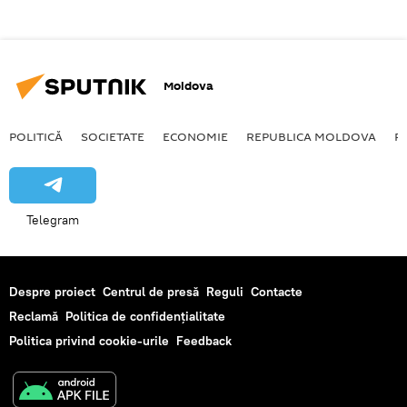
Moldova
POLITICĂ
SOCIETATE
ECONOMIE
REPUBLICA MOLDOVA
R
Telegram
Despre proiect
Centrul de presă
Reguli
Contacte
Reclamă
Politica de confidențialitate
Politica privind cookie-urile
Feedback