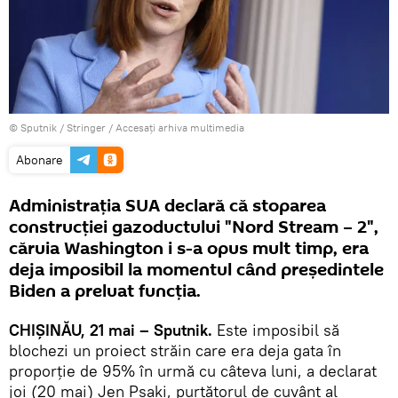
© Sputnik / Stringer
/
Accesați arhiva multimedia
Abonare
Administrația SUA declară că stoparea
construcției gazoductului "Nord Stream – 2",
căruia Washington i s-a opus mult timp, era
deja imposibil la momentul când președintele
Biden a preluat funcția.
CHIȘINĂU, 21 mai – Sputnik.
Este imposibil să
blochezi un proiect străin care era deja gata în
proporție de 95% în urmă cu câteva luni, a declarat
joi (20 mai) Jen Psaki, purtătorul de cuvânt al