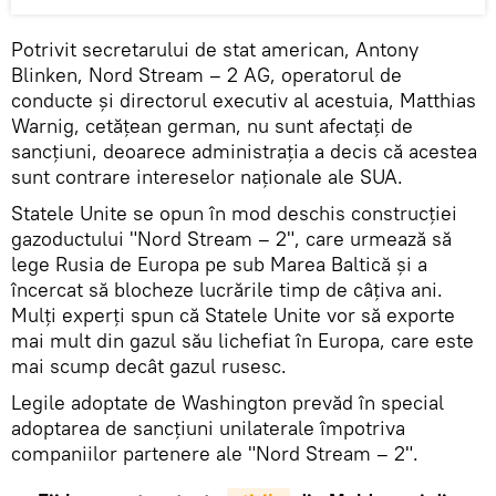
Potrivit secretarului de stat american, Antony
Blinken, Nord Stream – 2 AG, operatorul de
conducte și directorul executiv al acestuia, Matthias
Warnig, cetățean german, nu sunt afectați de
sancțiuni, deoarece administrația a decis că acestea
sunt contrare intereselor naționale ale SUA.
Statele Unite se opun în mod deschis construcției
gazoductului "Nord Stream – 2", care urmează să
lege Rusia de Europa pe sub Marea Baltică și a
încercat să blocheze lucrările timp de câțiva ani.
Mulți experți spun că Statele Unite vor să exporte
mai mult din gazul său lichefiat în Europa, care este
mai scump decât gazul rusesc.
Legile adoptate de Washington prevăd în special
adoptarea de sancțiuni unilaterale împotriva
companiilor partenere ale "Nord Stream – 2".