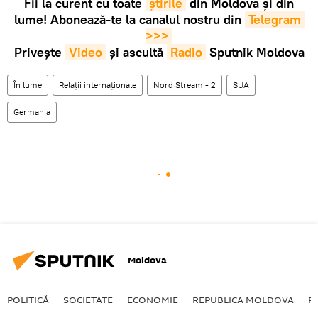
Fii la curent cu toate
știrile
din Moldova și din
lume! Abonează-te la canalul nostru din
Telegram 
>>>
Privește
Video
și ascultă
Radio
Sputnik Moldova
În lume
Relații internaționale
Nord Stream - 2
SUA
Germania
Moldova
POLITICĂ
SOCIETATE
ECONOMIE
REPUBLICA MOLDOVA
R