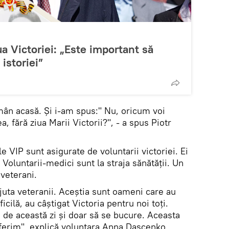
a Victoriei: „Este important să
istoriei”
ân acasă. Și i-am spus:" Nu, oricum voi
 fără ziua Marii Victorii?", - a spus Piotr
e VIP sunt asigurate de voluntarii victoriei. Ei
 Voluntarii-medici sunt la straja sănătății. Un
 veterani.
juta veteranii. Aceștia sunt oameni care au
icilă, au câștigat Victoria pentru noi toți.
 de această zi și doar să se bucure. Aceasta
oferim", explică voluntara Anna Dașcenko.