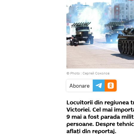
© Photo : Сергей Соколов
Abonare
Locuitorii din regiunea 
Victoriei. Cel mai impor
9 mai a fost parada milit
persoane. Despre tehnica
aflați din reportaj.