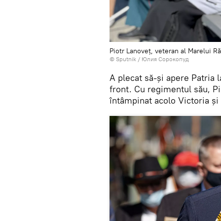
Piotr Lanoveț, veteran al Marelui R
© Sputnik / Юлия Сорокопуд
A plecat să-și apere Patria l
front. Cu regimentul său, P
întâmpinat acolo Victoria și