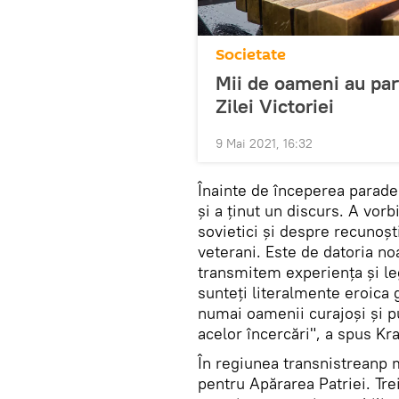
Societate
Mii de oameni au part
Zilei Victoriei
9 Mai 2021, 16:32
Înainte de începerea paradei
și a ținut un discurs. A vorbi
sovietici și despre recunoști
veterani. Este de datoria noa
transmitem experiența și leg
sunteți literalmente eroica 
numai oamenii curajoși și put
acelor încercări", a spus Kr
În regiunea transnistreanp 
pentru Apărarea Patriei. Trei