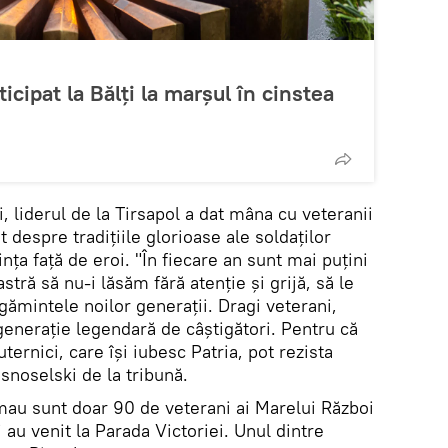
icipat la Bălți la marșul în cinstea
, liderul de la Tirsapol a dat mâna cu veteranii
t despre tradițiile glorioase ale soldaților
nța față de eroi. "În fiecare an sunt mai puțini
stră să nu-i lăsăm fără atenție și grijă, să le
ămintele noilor generații. Dragi veterani,
generație legendară de câștigători. Pentru că
ernici, care își iubesc Patria, pot rezista
asnoselski de la tribună.
mau sunt doar 90 de veterani ai Marelui Război
 au venit la Parada Victoriei. Unul dintre