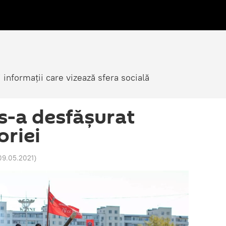
i informații care vizează sfera socială
 s-a desfășurat
oriei
09.05.2021
)