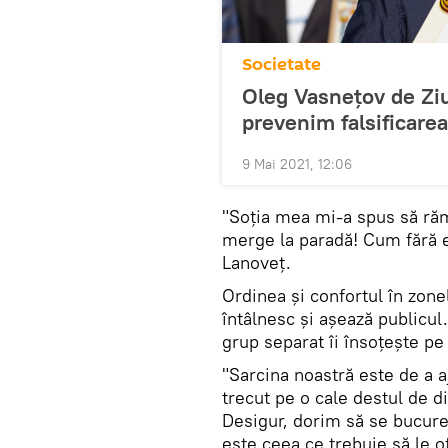
Societate
Oleg Vasnețov de Ziu
prevenim falsificarea 
9 Mai 2021, 12:06
"Soția mea mi-a spus să răm
merge la paradă! Cum fără ea,
Lanoveț.
Ordinea și confortul în zonel
întâlnesc și așează publicul.
grup separat îi însoțește pe
"Sarcina noastră este de a a
trecut pe o cale destul de dif
Desigur, dorim să se bucure
este ceea ce trebuie să le 