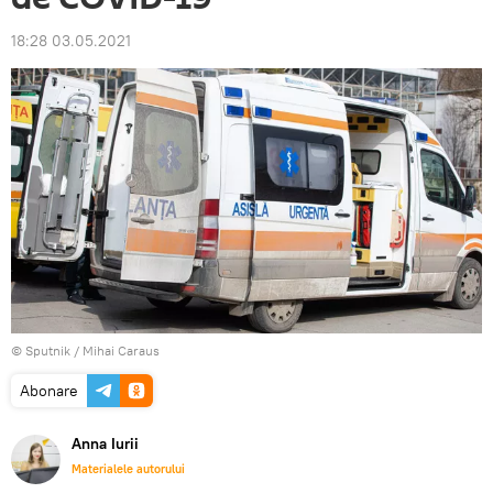
18:28 03.05.2021
© Sputnik / Mihai Caraus
Abonare
Anna Iurii
Materialele autorului