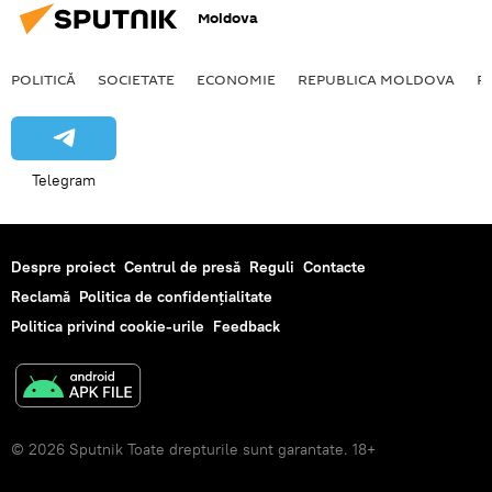
Moldova
POLITICĂ
SOCIETATE
ECONOMIE
REPUBLICA MOLDOVA
R
Telegram
Despre proiect
Centrul de presă
Reguli
Contacte
Reclamă
Politica de confidențialitate
Politica privind cookie-urile
Feedback
© 2026 Sputnik Toate drepturile sunt garantate. 18+