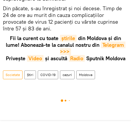
Din păcate, s-au înregistrat și noi decese. Timp de
24 de ore au murit din cauza complicațiilor
provocate de virus 12 pacienți cu vârste cuprinse
între 57 și 83 de ani.
Fii la curent cu toate
știrile
din Moldova și din
lume! Abonează-te la canalul nostru din
Telegram 
>>>
Privește
Video
și ascultă
Radio
Sputnik Moldova
Societate
Știri
COVID-19
cazuri
Moldova