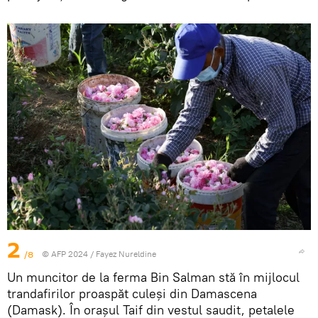
2
/8
© AFP 2024 / Fayez Nureldine
Un muncitor de la ferma Bin Salman stă în mijlocul
trandafirilor proaspăt culeși din Damascena
(Damask). În orașul Taif din vestul saudit, petalele