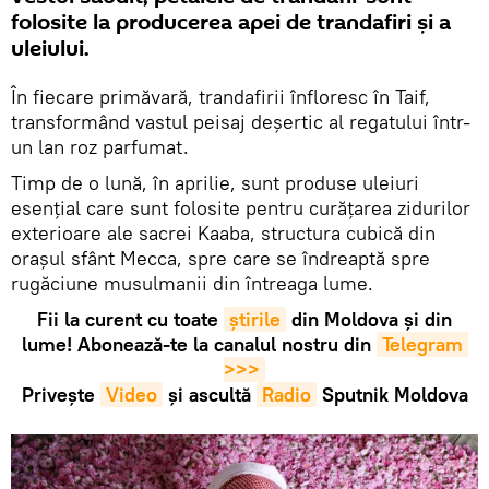
folosite la producerea apei de trandafiri și a
uleiului.
În fiecare primăvară, trandafirii înfloresc în Taif,
transformând vastul peisaj deșertic al regatului într-
un lan roz parfumat.
Timp de o lună, în aprilie, sunt produse uleiuri
esențial care sunt folosite pentru curățarea zidurilor
exterioare ale sacrei Kaaba, structura cubică din
orașul sfânt Mecca, spre care se îndreaptă spre
rugăciune musulmanii din întreaga lume.
Fii la curent cu toate
știrile
din Moldova și din
lume! Abonează-te la canalul nostru din
Telegram 
>>>
Privește
Video
și ascultă
Radio
Sputnik Moldova