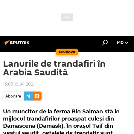
MD
Moldova
Lanurile de trandafiri în
Arabia Saudită
15:05 19.04.2021
Abonare
Un muncitor de la ferma Bin Salman stă în
mijlocul trandafirilor proaspăt culeși din
Damascena (Damask). În orașul Taif din
vestul saudit, petalele de trandafir sunt