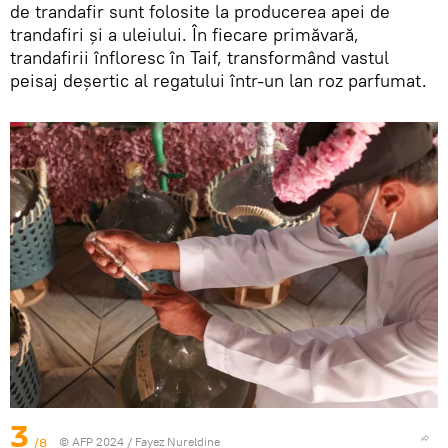
de trandafir sunt folosite la producerea apei de
trandafiri și a uleiului. În fiecare primăvară,
trandafirii înfloresc în Taif, transformând vastul
peisaj deșertic al regatului într-un lan roz parfumat.
3
/8
© AFP 2024 / Fayez Nureldine