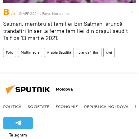
8
/8
© AFP 2024 / Fayez Nureldine
Salman, membru al familiei Bin Salman, aruncă
trandafiri în aer la ferma familiei din orașul saudit
Taif pe 13 martie 2021.
Foto
Multimedia
Arabia Saudită
trandafirilor
ulei
Moldova
POLITICĂ
SOCIETATE
ECONOMIE
REPUBLICA MOLDOVA
R
Telegram