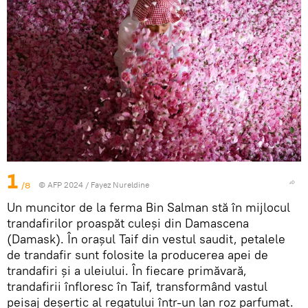
1
/8
© AFP 2024 / Fayez Nureldine
Un muncitor de la ferma Bin Salman stă în mijlocul
trandafirilor proaspăt culeși din Damascena
(Damask). În orașul Taif din vestul saudit, petalele
de trandafir sunt folosite la producerea apei de
trandafiri și a uleiului. În fiecare primăvară,
trandafirii înfloresc în Taif, transformând vastul
peisaj deșertic al regatului într-un lan roz parfumat.