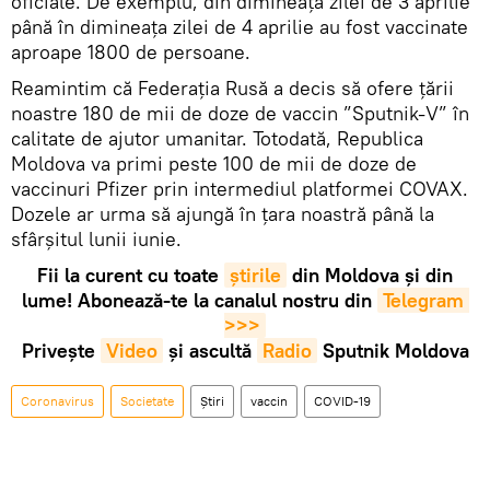
oficiale. De exemplu, din dimineața zilei de 3 aprilie
până în dimineața zilei de 4 aprilie au fost vaccinate
aproape 1800 de persoane.
Reamintim că Federația Rusă a decis să ofere țării
noastre 180 de mii de doze de vaccin ”Sputnik-V” în
calitate de ajutor umanitar. Totodată, Republica
Moldova va primi peste 100 de mii de doze de
vaccinuri Pfizer prin intermediul platformei COVAX.
Dozele ar urma să ajungă în țara noastră până la
sfârșitul lunii iunie.
Fii la curent cu toate
știrile
din Moldova și din
lume! Abonează-te la canalul nostru din
Telegram 
>>>
Privește
Video
și ascultă
Radio
Sputnik Moldova
Coronavirus
Societate
Știri
vaccin
COVID-19