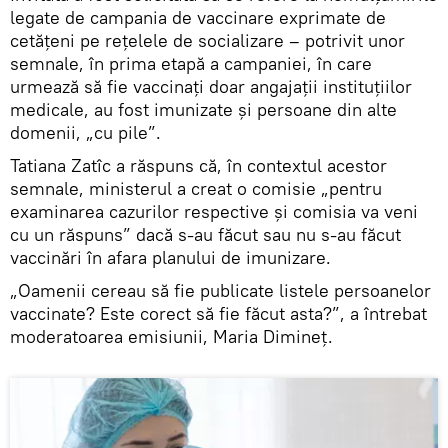
legate de campania de vaccinare exprimate de
cetățeni pe rețelele de socializare – potrivit unor
semnale, în prima etapă a campaniei, în care
urmează să fie vaccinați doar angajații instituțiilor
medicale, au fost imunizate și persoane din alte
domenii, „cu pile”.
Tatiana Zatîc a răspuns că, în contextul acestor
semnale, ministerul a creat o comisie „pentru
examinarea cazurilor respective și comisia va veni
cu un răspuns” dacă s-au făcut sau nu s-au făcut
vaccinări în afara planului de imunizare.
„Oamenii cereau să fie publicate listele persoanelor
vaccinate? Este corect să fie făcut asta?”, a întrebat
moderatoarea emisiunii, Maria Dimineț.