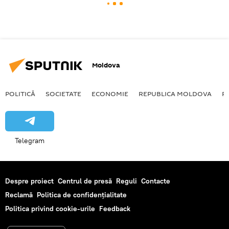
Moldova
POLITICĂ
SOCIETATE
ECONOMIE
REPUBLICA MOLDOVA
R
Telegram
Despre proiect
Centrul de presă
Reguli
Contacte
Reclamă
Politica de confidențialitate
Politica privind cookie-urile
Feedback