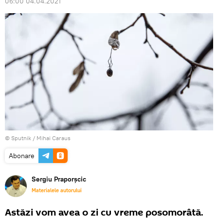
06:00 04.04.2021
© Sputnik / Mihai Caraus
Abonare
Sergiu Praporșcic
Materialele autorului
Astăzi vom avea o zi cu vreme posomorâtă.