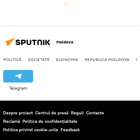
Moldova
POLITICĂ
SOCIETATE
ECONOMIE
REPUBLICA MOLDOVA
R
Telegram
Despre proiect
Centrul de presă
Reguli
Contacte
Reclamă
Politica de confidențialitate
Politica privind cookie-urile
Feedback