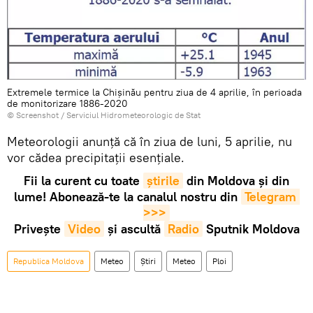
Extremele termice la Chișinău pentru ziua de 4 aprilie, în perioada
de monitorizare 1886-2020
© Screenshot /
Serviciul Hidrometeorologic de Stat
Meteorologii anunță că în ziua de luni, 5 aprilie, nu
vor cădea precipitații esențiale.
Fii la curent cu toate
știrile
din Moldova și din
lume! Abonează-te la canalul nostru din
Telegram 
>>>
Privește
Video
și ascultă
Radio
Sputnik Moldova
Republica Moldova
Meteo
Știri
Meteo
Ploi