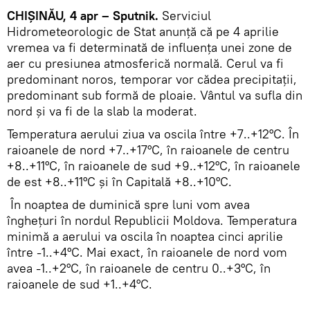
CHIȘINĂU, 4 apr – Sputnik.
Serviciul
Hidrometeorologic de Stat anunță că pe 4 aprilie
vremea va fi determinată de influența unei zone de
aer cu presiunea atmosferică normală. Cerul va fi
predominant noros, temporar vor cădea precipitații,
predominant sub formă de ploaie. Vântul va sufla din
nord și va fi de la slab la moderat.
Temperatura aerului ziua va oscila între +7..+12°С. În
raioanele de nord +7..+17°C, în raioanele de centru
+8..+11°C, în raioanele de sud +9..+12°C, în raioanele
de est +8..+11°C și în Capitală +8..+10°C.
În noaptea de duminică spre luni vom avea
înghețuri în nordul Republicii Moldova. Temperatura
minimă a aerului va oscila în noaptea cinci aprilie
între -1..+4°C. Mai exact, în raioanele de nord vom
avea -1..+2°C, în raioanele de centru 0..+3°C, în
raioanele de sud +1..+4°C.