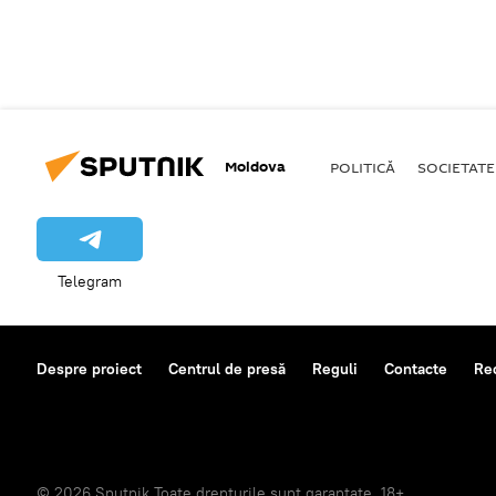
Moldova
POLITICĂ
SOCIETATE
Telegram
Despre proiect
Centrul de presă
Reguli
Contacte
Re
© 2026 Sputnik Toate drepturile sunt garantate. 18+