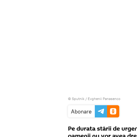
© Sputnik / Evghenii Panasenco
Abonare
Pe durata stării de urge
oamenii nu vor avea drept