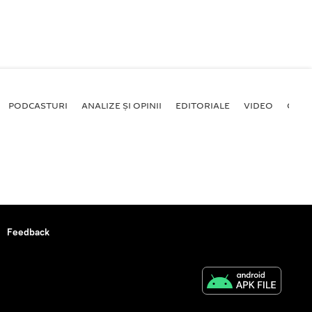
PODCASTURI
ANALIZE ȘI OPINII
EDITORIALE
VIDEO
GALE
Feedback