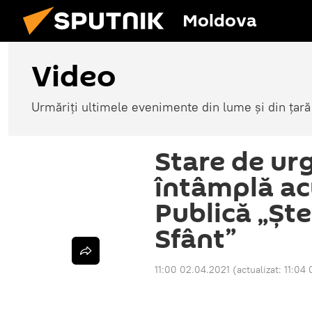
Moldova
Video
Urmăriți ultimele evenimente din lume și din țară
Stare de ur
întâmplă ac
Publică „Ște
Sfânt”
11:00 02.04.2021
(actualizat:
11:04