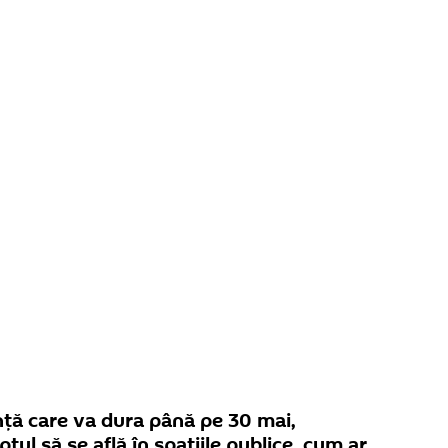
nță care va dura până pe 30 mai,
ul să se află în spațiile publice, cum ar