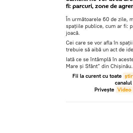
fi: parcuri, zone de agr
În următoarele 60 de zile, m
spațiile publice, cum ar fi:
joacă.
Cei care se vor afla în spaț
trebuie să aibă un act de ide
Iată ce se întâmplă în aces
Mare și Sfânt” din Chișinău.
Fii la curent cu toate
știr
canalul
Privește
Video