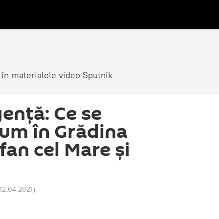
 în materialele video Sputnik
gență: Ce se
um în Grădina
fan cel Mare și
 02.04.2021
)