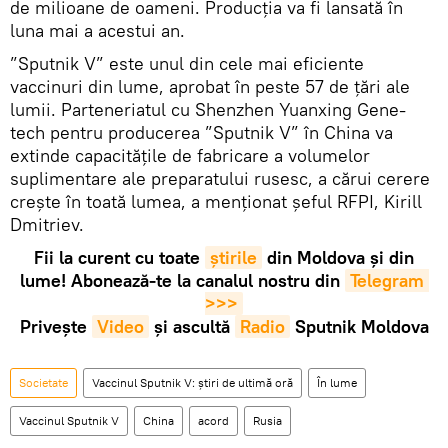
de milioane de oameni. Producția va fi lansată în
luna mai a acestui an.
”Sputnik V” este unul din cele mai eficiente
vaccinuri din lume, aprobat în peste 57 de țări ale
lumii. Parteneriatul cu Shenzhen Yuanxing Gene-
tech pentru producerea ”Sputnik V” în China va
extinde capacitățile de fabricare a volumelor
suplimentare ale preparatului rusesc, a cărui cerere
crește în toată lumea, a menționat șeful RFPI, Kirill
Dmitriev.
Fii la curent cu toate
știrile
din Moldova și din
lume! Abonează-te la canalul nostru din
Telegram 
>>>
Privește
Video
și ascultă
Radio
Sputnik Moldova
Societate
Vaccinul Sputnik V: știri de ultimă oră
În lume
Vaccinul Sputnik V
China
acord
Rusia