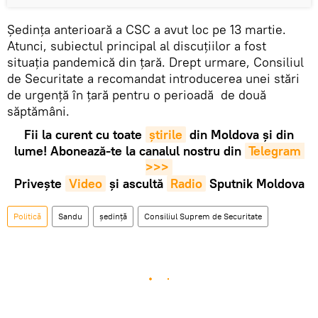
Ședința anterioară a CSC a avut loc pe 13 martie.
Atunci, subiectul principal al discuțiilor a fost
situația pandemică din țară. Drept urmare, Consiliul
de Securitate a recomandat introducerea unei stări
de urgență în țară pentru o perioadă de două
săptămâni.
Fii la curent cu toate
știrile
din Moldova și din
lume! Abonează-te la canalul nostru din
Telegram 
>>>
Privește
Video
și ascultă
Radio
Sputnik Moldova
Politică
Sandu
ședință
Consiliul Suprem de Securitate