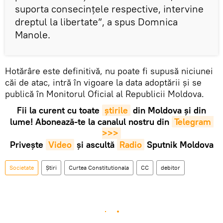
suporta consecințele respective, intervine
dreptul la libertate”, a spus Domnica
Manole.
Hotărâre este definitivă, nu poate fi supusă niciunei
căi de atac, intră în vigoare la data adoptării şi se
publică în Monitorul Oficial al Republicii Moldova.
Fii la curent cu toate
știrile
din Moldova și din
lume! Abonează-te la canalul nostru din
Telegram 
>>>
Privește
Video
și ascultă
Radio
Sputnik Moldova
Societate
Știri
Curtea Constitutionala
CC
debitor