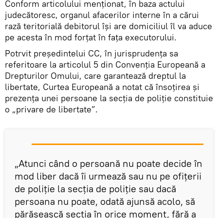
Conform articolului menționat, în baza actului
judecătoresc, organul afacerilor interne în a cărui
rază teritorială debitorul își are domiciliul îl va aduce
pe acesta în mod forțat în fața executorului.
Potrvit președintelui CC, în jurisprudența sa
referitoare la articolul 5 din Convenția Europeană a
Drepturilor Omului, care garantează dreptul la
libertate, Curtea Europeană a notat că însoțirea și
prezența unei persoane la secția de poliție constituie
o „privare de libertate”.
„Atunci când o persoană nu poate decide în
mod liber dacă îi urmează sau nu pe ofițerii
de poliție la secția de poliție sau dacă
persoana nu poate, odată ajunsă acolo, să
părăsească secția în orice moment, fără a