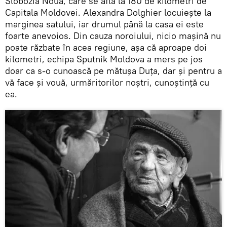
Slobozia Nouă, care se află la 180 de kilometri de
Capitala Moldovei. Alexandra Dolghier locuiește la
marginea satului, iar drumul până la casa ei este
foarte anevoios. Din cauza noroiului, nicio mașină nu
poate răzbate în acea regiune, așa că aproape doi
kilometri, echipa Sputnik Moldova a mers pe jos
doar ca s-o cunoască pe mătușa Duța, dar și pentru a
vă face și vouă, urmăritorilor noștri, cunoștință cu
ea.