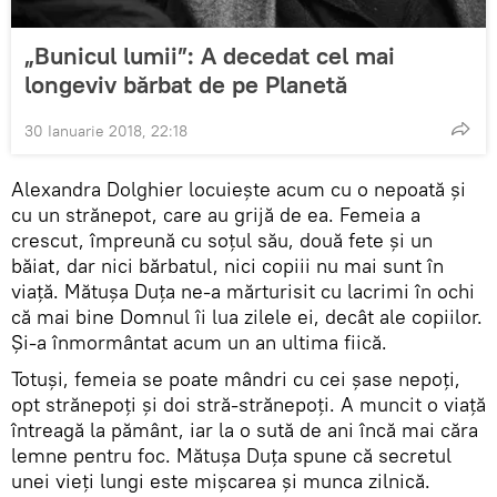
„Bunicul lumii”: A decedat cel mai
longeviv bărbat de pe Planetă
30 Ianuarie 2018, 22:18
Alexandra Dolghier locuiește acum cu o nepoată și
cu un strănepot, care au grijă de ea. Femeia a
crescut, împreună cu soțul său, două fete și un
băiat, dar nici bărbatul, nici copiii nu mai sunt în
viață. Mătușa Duța ne-a mărturisit cu lacrimi în ochi
că mai bine Domnul îi lua zilele ei, decât ale copiilor.
Și-a înmormântat acum un an ultima fiică.
Totuși, femeia se poate mândri cu cei șase nepoți,
opt strănepoți și doi stră-strănepoți. A muncit o viață
întreagă la pământ, iar la o sută de ani încă mai căra
lemne pentru foc. Mătușa Duța spune că secretul
unei vieți lungi este mișcarea și munca zilnică.