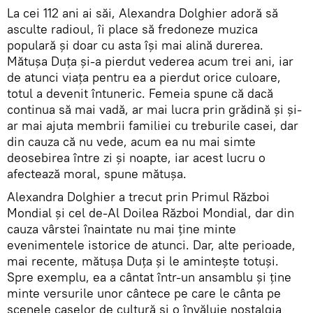
La cei 112 ani ai săi, Alexandra Dolghier adoră să
asculte radioul, îi place să fredoneze muzica
populară și doar cu asta își mai alină durerea.
Mătușa Duța și-a pierdut vederea acum trei ani, iar
de atunci viața pentru ea a pierdut orice culoare,
totul a devenit întuneric. Femeia spune că dacă
continua să mai vadă, ar mai lucra prin grădină și și-
ar mai ajuta membrii familiei cu treburile casei, dar
din cauza că nu vede, acum ea nu mai simte
deosebirea între zi și noapte, iar acest lucru o
afectează moral, spune mătușa.
Alexandra Dolghier a trecut prin Primul Război
Mondial și cel de-Al Doilea Război Mondial, dar din
cauza vârstei înaintate nu mai ține minte
evenimentele istorice de atunci. Dar, alte perioade,
mai recente, mătușa Duța și le amintește totuși.
Spre exemplu, ea a cântat într-un ansamblu și ține
minte versurile unor cântece pe care le cânta pe
scenele caselor de cultură și o învăluie nostalgia