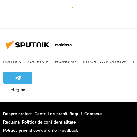
Moldova
POLITICĂ
SOCIETATE
ECONOMIE
REPUBLICA MOLDOVA
R
Telegram
Despre proiect
Centrul de presă
Reguli
Contacte
Reclamă
Politica de confidențialitate
Politica privind cookie-urile
Feedback