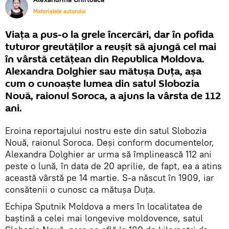
Materialele autorului
Viața a pus-o la grele încercări, dar în pofida
tuturor greutăților a reușit să ajungă cel mai
în vârstă cetățean din Republica Moldova.
Alexandra Dolghier sau mătușa Duța, așa
cum o cunoaște lumea din satul Slobozia
Nouă, raionul Soroca, a ajuns la vârsta de 112
ani.
Eroina reportajului nostru este din satul Slobozia
Nouă, raionul Soroca. Deși conform documentelor,
Alexandra Dolghier ar urma să împlinească 112 ani
peste o lună, în data de 20 aprilie, de fapt, ea a atins
această vârstă pe 14 martie. S-a născut în 1909, iar
consătenii o cunosc ca mătușa Duța.
Echipa Sputnik Moldova a mers în localitatea de
baștină a celei mai longevive moldovence, satul