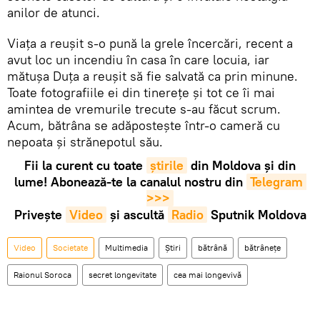
anilor de atunci.
Viața a reușit s-o pună la grele încercări, recent a
avut loc un incendiu în casa în care locuia, iar
mătușa Duța a reușit să fie salvată ca prin minune.
Toate fotografiile ei din tinerețe și tot ce îi mai
amintea de vremurile trecute s-au făcut scrum.
Acum, bătrâna se adăpostește într-o cameră cu
nepoata și strănepotul său.
Fii la curent cu toate
știrile
din Moldova și din
lume! Abonează-te la canalul nostru din
Telegram 
>>>
Privește
Video
și ascultă
Radio
Sputnik Moldova
Video
Societate
Multimedia
Știri
bătrână
bătrânețe
Raionul Soroca
secret longevitate
cea mai longevivă