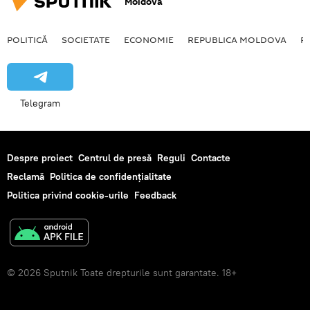
Moldova
POLITICĂ
SOCIETATE
ECONOMIE
REPUBLICA MOLDOVA
R
Telegram
Despre proiect
Centrul de presă
Reguli
Contacte
Reclamă
Politica de confidențialitate
Politica privind cookie-urile
Feedback
© 2026 Sputnik Toate drepturile sunt garantate. 18+