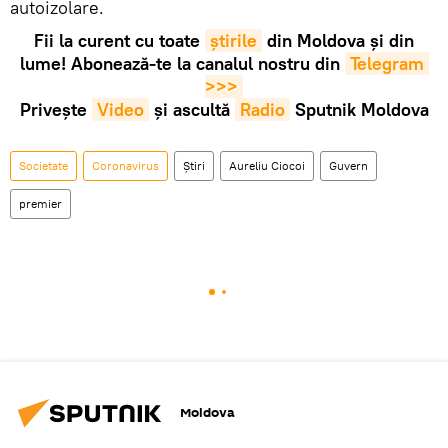
autoizolare.
Fii la curent cu toate
știrile
din Moldova și din
lume! Abonează-te la canalul nostru din
Telegram 
>>>
Privește
Video
și ascultă
Radio
Sputnik Moldova
Societate
Coronavirus
Știri
Aureliu Ciocoi
Guvern
premier
Moldova