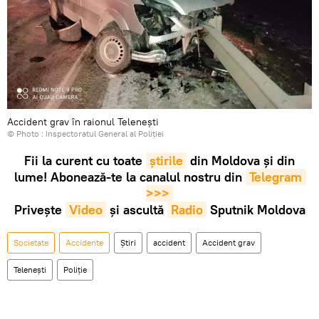
Accident grav în raionul Telenești
© Photo : Inspectoratul General al Poliției
Fii la curent cu toate
știrile
din Moldova și din
lume! Abonează-te la canalul nostru din
Telegram 
>>>
Privește
Video
și ascultă
Radio
Sputnik Moldova
Societate
Accidente
Știri
accident
Accident grav
Telenești
Poliție