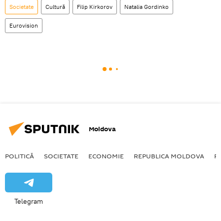
Societate
Cultură
Filip Kirkorov
Natalia Gordinko
Eurovision
Moldova
POLITICĂ
SOCIETATE
ECONOMIE
REPUBLICA MOLDOVA
R
Telegram