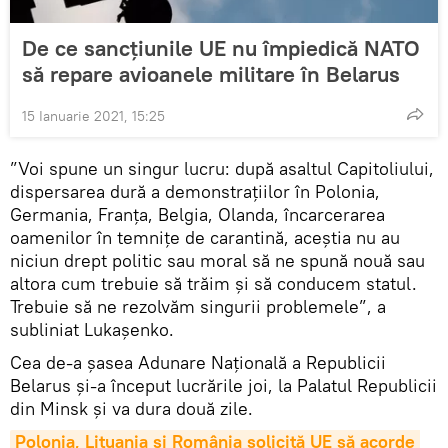
De ce sancțiunile UE nu împiedică NATO
să repare avioanele militare în Belarus
15 Ianuarie 2021, 15:25
”Voi spune un singur lucru: după asaltul Capitoliului,
dispersarea dură a demonstrațiilor în Polonia,
Germania, Franța, Belgia, Olanda, încarcerarea
oamenilor în temnițe de carantină, aceștia nu au
niciun drept politic sau moral să ne spună nouă sau
altora cum trebuie să trăim și să conducem statul.
Trebuie să ne rezolvăm singurii problemele”, a
subliniat Lukașenko.
Cea de-a șasea Adunare Națională a Republicii
Belarus și-a început lucrările joi, la Palatul Republicii
din Minsk și va dura două zile.
Polonia, Lituania și România solicită UE să acorde 