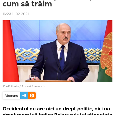
cum să trăim
16:23 11.02.2021
© AP Photo / Andrei Stasevich
Abonare
Occidentul nu are nici un drept politic, nici un
drept moral să indice Belarusului și altor state