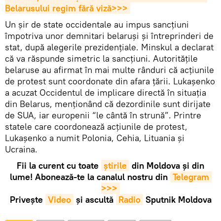
Belarusului regim fără viză>>>
Un șir de state occidentale au impus sancțiuni
împotriva unor demnitari belaruși și întreprinderi de
stat, după alegerile prezidențiale. Minskul a declarat
că va răspunde simetric la sancțiuni. Autoritățile
belaruse au afirmat în mai multe rânduri că acțiunile
de protest sunt coordonate din afara țării. Lukașenko
a acuzat Occidentul de implicare directă în situația
din Belarus, menționând că dezordinile sunt dirijate
de SUA, iar europenii “le cântă în strună”. Printre
statele care coordonează acțiunile de protest,
Lukașenko a numit Polonia, Cehia, Lituania și
Ucraina.
Fii la curent cu toate
știrile
din Moldova și din
lume! Abonează-te la canalul nostru din
Telegram 
>>>
Privește
Video
și ascultă
Radio
Sputnik Moldova