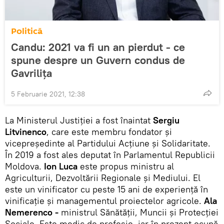
Politică
Candu: 2021 va fi un an pierdut - ce
spune despre un Guvern condus de
Gavrilița
5 Februarie 2021, 12:38
La Ministerul Justiției a fost înaintat
Sergiu
Litvinenco
, care este membru fondator și
vicepreședinte al Partidului Acțiune și Solidaritate.
În 2019 a fost ales deputat în Parlamentul Republicii
Moldova.
Ion Luca
este propus ministru al
Agriculturii, Dezvoltării Regionale și Mediului. El
este un vinificator cu peste 15 ani de experiență în
vinificație și managementul proiectelor agricole.
Ala
Nemerenco -
ministrul Sănătății, Muncii și Protecției
Sociale. Este medic de profesie, iar în prezent ocupă