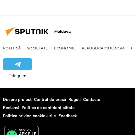
Moldova
POLITICĂ
SOCIETATE
ECONOMIE
REPUBLICA MOLDOVA
R
Telegram
Despre proiect
Centrul de presă
Reguli
Contacte
Reclamă
Politica de confidențialitate
Politica privind cookie-urile
Feedback