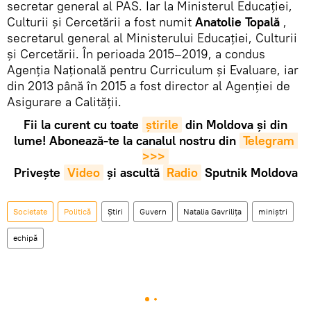
secretar general al PAS. Iar la Ministerul Educației,
Culturii și Cercetării a fost numit
Anatolie Topală
,
secretarul general al Ministerului Educației, Culturii
și Cercetării. În perioada 2015–2019, a condus
Agenția Națională pentru Curriculum și Evaluare, iar
din 2013 până în 2015 a fost director al Agenției de
Asigurare a Calității.
Fii la curent cu toate
știrile
din Moldova și din
lume! Abonează-te la canalul nostru din
Telegram 
>>>
Privește
Video
și ascultă
Radio
Sputnik Moldova
Societate
Politică
Știri
Guvern
Natalia Gavrilița
miniștri
echipă