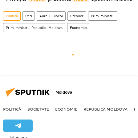
Politică
Știri
Aureliu Ciocoi
Premier
Prim-ministru
Prim-ministrul Republicii Moldova
Economie
Moldova
POLITICĂ
SOCIETATE
ECONOMIE
REPUBLICA MOLDOVA
R
Telegram