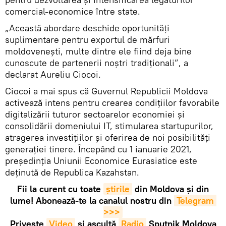
comercial-economice între state.
„Această abordare deschide oportunități
suplimentare pentru exportul de mărfuri
moldovenești, multe dintre ele fiind deja bine
cunoscute de partenerii noștri tradiționali”, a
declarat Aureliu Ciocoi.
Ciocoi a mai spus că Guvernul Republicii Moldova
activează intens pentru crearea condițiilor favorabile
digitalizării tuturor sectoarelor economiei și
consolidării domeniului IT, stimularea startupurilor,
atragerea investițiilor și oferirea de noi posibilități
generației tinere. Începând cu 1 ianuarie 2021,
președinția Uniunii Economice Eurasiatice este
deținută de Republica Kazahstan.
Fii la curent cu toate
știrile
din Moldova și din
lume! Abonează-te la canalul nostru din
Telegram 
>>>
Privește
Video
și ascultă
Radio
Sputnik Moldova