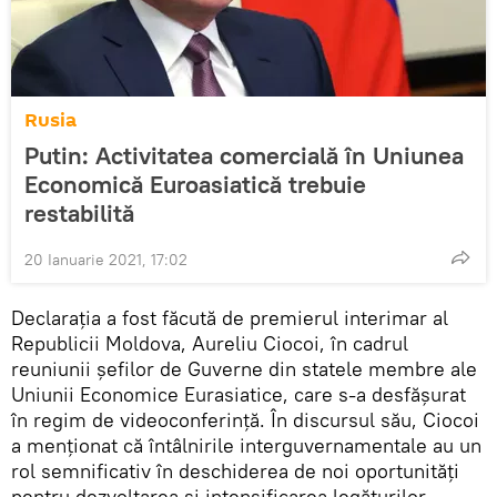
Rusia
Putin: Activitatea comercială în Uniunea
Economică Euroasiatică trebuie
restabilită
20 Ianuarie 2021, 17:02
Declarația a fost făcută de premierul interimar al
Republicii Moldova, Aureliu Ciocoi, în cadrul
reuniunii șefilor de Guverne din statele membre ale
Uniunii Economice Eurasiatice, care s-a desfășurat
în regim de videoconferință. În discursul său, Ciocoi
a menționat că întâlnirile interguvernamentale au un
rol semnificativ în deschiderea de noi oportunități
pentru dezvoltarea și intensificarea legăturilor