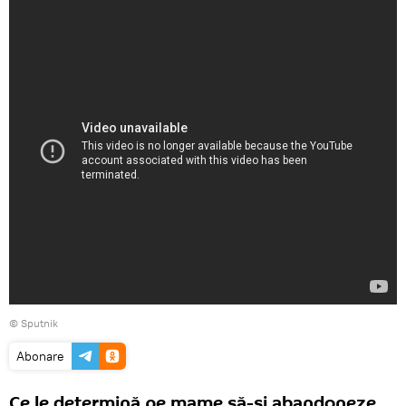
© Sputnik
Abonare
Ce le determină pe mame să-și abandoneze