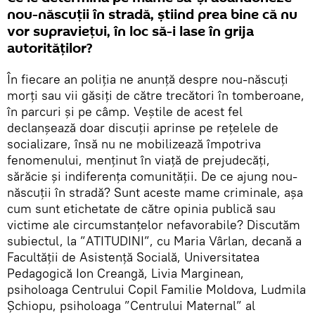
nou-născuții în stradă, știind prea bine că nu
vor supraviețui, în loc să-i lase în grija
autorităților?
În fiecare an poliția ne anunță despre nou-născuți
morți sau vii găsiți de către trecători în tomberoane,
în parcuri și pe câmp. Veștile de acest fel
declanșează doar discuții aprinse pe rețelele de
socializare, însă nu ne mobilizează împotriva
fenomenului, menținut în viață de prejudecăți,
sărăcie și indiferența comunității. De ce ajung nou-
născuții în stradă? Sunt aceste mame criminale, așa
cum sunt etichetate de către opinia publică sau
victime ale circumstanțelor nefavorabile? Discutăm
subiectul, la ”ATITUDINI”, cu Maria Vârlan, decană a
Facultății de Asistență Socială, Universitatea
Pedagogică Ion Creangă, Livia Marginean,
psiholoaga Centrului Copil Familie Moldova, Ludmila
Șchiopu, psiholoaga ”Centrului Maternal” al