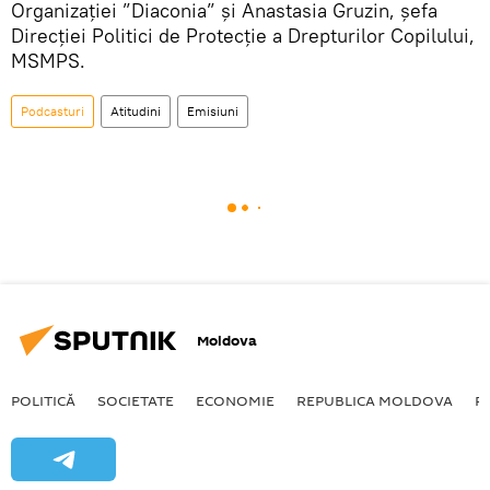
Organizației ”Diaconia” și Anastasia Gruzin, șefa
Direcției Politici de Protecție a Drepturilor Copilului,
MSMPS.
Podcasturi
Atitudini
Emisiuni
Moldova
POLITICĂ
SOCIETATE
ECONOMIE
REPUBLICA MOLDOVA
R