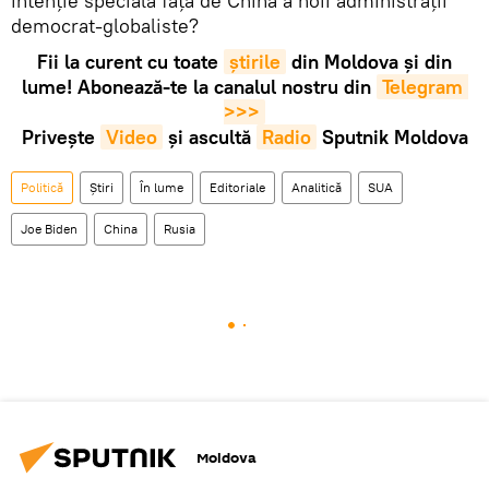
intenție specială față de China a noii administrații
democrat-globaliste?
Fii la curent cu toate
știrile
din Moldova și din
lume! Abonează-te la canalul nostru din
Telegram 
>>>
Privește
Video
și ascultă
Radio
Sputnik Moldova
Politică
Știri
În lume
Editoriale
Analitică
SUA
Joe Biden
China
Rusia
Moldova