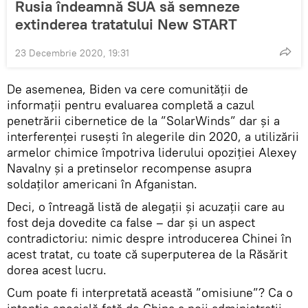
Rusia îndeamnă SUA să semneze
extinderea tratatului New START
23 Decembrie 2020, 19:31
De asemenea, Biden va cere comunității de
informații pentru evaluarea completă a cazul
penetrării cibernetice de la ”SolarWinds” dar și a
interferenței rusești în alegerile din 2020, a utilizării
armelor chimice împotriva liderului opoziției Alexey
Navalny și a pretinselor recompense asupra
soldaților americani în Afganistan.
Deci, o întreagă listă de alegații și acuzații care au
fost deja dovedite ca false – dar și un aspect
contradictoriu: nimic despre introducerea Chinei în
acest tratat, cu toate că superputerea de la Răsărit
dorea acest lucru.
Cum poate fi interpretată această ”omisiune”? Ca o