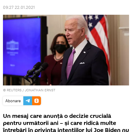
09:27 22.01.2021
©
REUTERS
/ JONATHAN ERNST
Abonare
Un mesaj care anunță o decizie crucială
pentru următorii ani – și care ridică multe
întrebări în privința intențiilor lui Joe Biden nu