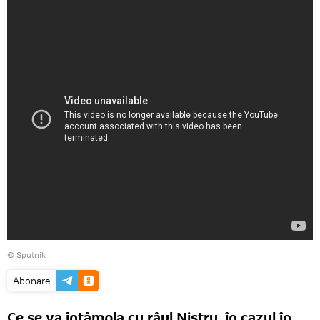
© Sputnik
Abonare
Ce se va întâmpla cu râul Nistru, în cazul în