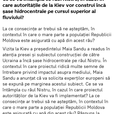
care autoritățile de la Kiev vor construi încă
șase hidrocentrale pe cursul superior al
fluviului?
La ce consecințe ar trebui să ne așteptăm, în
contextul în care o mare parte a populației Republicii
Moldova este asigurată cu apă din acest râu?
Vizita la Kiev a președintelui Maia Sandu a readus în
atenția presei și subiectul construcției de către
Ucraina a încă șase hidrocentrale pe râul Nistru. În
contextul în care proiectul ridică multe semne de
întrebare privind impactul asupra mediului, Maia
Sandu a anunțat că va solicita experților europeni să
se expună pe marginea acestui subiect. Ce se va
întâmpla cu râul Nistru, în cazul în care proiectul
autorităților de la Kiev va fi implementat? La ce
consecințe ar trebui să ne așteptăm, în contextul în
care o mare parte a populației Republicii Moldova
este asigurată cu apă din acest râu? Răspuns la