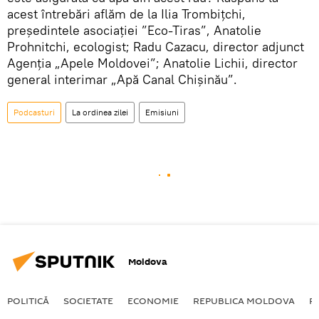
acest întrebări aflăm de la Ilia Trombițchi,
președintele asociației ”Eco-Tiras”, Anatolie
Prohnitchi, ecologist; Radu Cazacu, director adjunct
Agenția „Apele Moldovei”; Anatolie Lichii, director
general interimar „Apă Canal Chișinău”.
Podcasturi
La ordinea zilei
Emisiuni
Moldova
POLITICĂ
SOCIETATE
ECONOMIE
REPUBLICA MOLDOVA
R