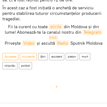
În acest caz a fost inițiată o anchetă de serviciu
pentru stabilirea tuturor circumstanțelor producerii
tragediei.
Fii la curent cu toate
știrile
din Moldova și din
lume! Abonează-te la canalul nostru din
Telegram 
>>>
Privește
Video
și ascultă
Radio
Sputnik Moldova
Societate
Accidente
Știri
accident
pieton
mort
chișinău
polițist