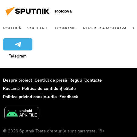
Moldova
POLITICĂ
SOCIETATE
ECONOMIE
REPUBLICA MOLDOVA
R
Telegram
Despre proiect
Centrul de presă
Reguli
Contacte
Reclamă
Politica de confidențialitate
Politica privind cookie-urile
Feedback
© 2026 Sputnik Toate drepturile sunt garantate. 18+