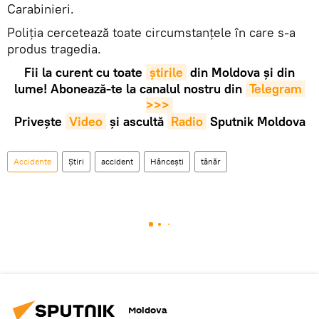
Carabinieri.
Poliția cercetează toate circumstanțele în care s-a
produs tragedia.
Fii la curent cu toate
știrile
din Moldova și din
lume! Abonează-te la canalul nostru din
Telegram 
>>>
Privește
Video
și ascultă
Radio
Sputnik Moldova
Accidente
Știri
accident
Hâncești
tânăr
Moldova