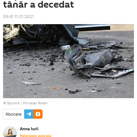
tânăr a decedat
09:41 11.01.2021
© Sputnik / Miroslav Rotari
Abonare
Anna Iurii
Materialele autorului