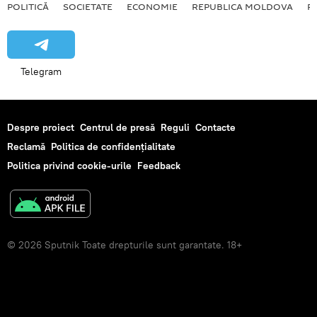
POLITICĂ
SOCIETATE
ECONOMIE
REPUBLICA MOLDOVA
R
Telegram
Despre proiect
Centrul de presă
Reguli
Contacte
Reclamă
Politica de confidențialitate
Politica privind cookie-urile
Feedback
© 2026 Sputnik Toate drepturile sunt garantate. 18+