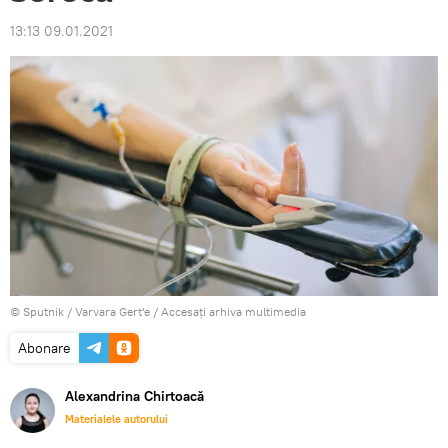
13:13 09.01.2021
© Sputnik / Varvara Gert'e
/
Accesați arhiva multimedia
Abonare
Alexandrina Chirtoacă
Materialele autorului