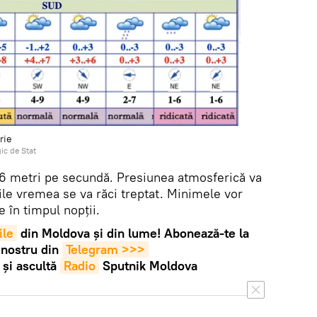
rie
ic de Stat
1-6 metri pe secundă. Presiunea atmosferică va
ile vremea se va răci treptat. Minimele vor
e în timpul nopții.
ile
din Moldova și din lume! Abonează-te la
 nostru din
Telegram >>>
și ascultă
Radio
Sputnik Moldova