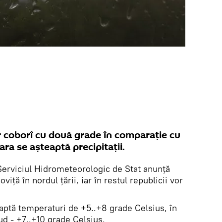
r coborî cu două grade în comparație cu
 țara se așteaptă precipitații.
Serviciul Hidrometeorologic de Stat anunță
viță în nordul țării, iar în restul republicii vor
eaptă temperaturi de +5..+8 grade Celsius, în
sud - +7..+10 grade Celsius.