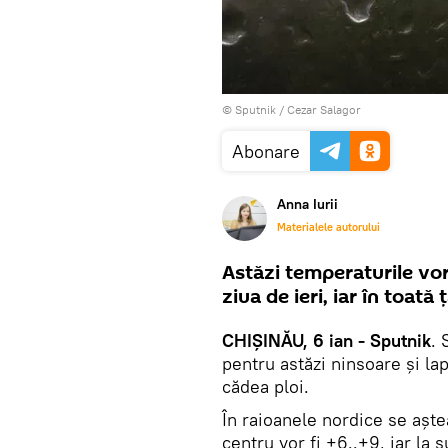
© Sputnik / Cezar Salagor
Abonare
Anna Iurii
Materialele autorului
Astăzi temperaturile vo
ziua de ieri, iar în toată
CHIȘINĂU, 6 ian - Sputnik
. 
pentru astăzi ninsoare și lapo
cădea ploi.
În raioanele nordice se așt
centru vor fi +6..+9, iar la 