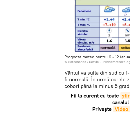
Prognoza meteo pentru 6 - 12 ianua
© Screenshot /
Serviciul Hidrometeorolog
Vântul va sufla din sud cu 
fi normală. În următoarele z
coborî până la minus 5 grad
Fii la curent cu toate
știr
canalul
Privește
Video