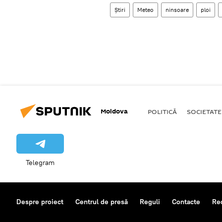
Știri
Meteo
ninsoare
ploi
Moldova
POLITICĂ
SOCIETATE
Telegram
Despre proiect
Centrul de presă
Reguli
Contacte
Re