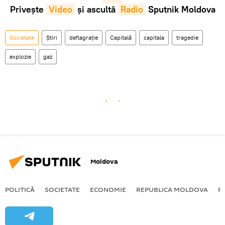
Privește
Video
și ascultă
Radio
Sputnik Moldova
Societate
Știri
deflagrație
Capitală
capitala
tragedie
explozie
gaz
Moldova
POLITICĂ
SOCIETATE
ECONOMIE
REPUBLICA MOLDOVA
R