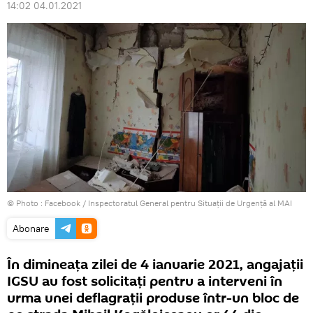
14:02 04.01.2021
© Photo :
Facebook / Inspectoratul General pentru Situații de Urgență al MAI
Abonare
În dimineața zilei de 4 ianuarie 2021, angajații
IGSU au fost solicitați pentru a interveni în
urma unei deflagrații produse într-un bloc de