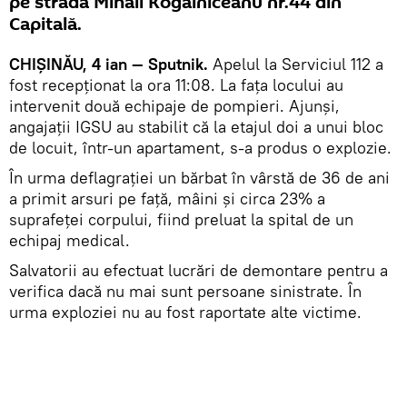
pe strada Mihail Kogălniceanu nr.44 din
Capitală.
CHIȘINĂU, 4 ian — Sputnik.
Apelul la Serviciul 112 a
fost recepționat la ora 11:08. La fața locului au
intervenit două echipaje de pompieri. Ajunși,
angajații IGSU au stabilit că la etajul doi a unui bloc
de locuit, într-un apartament, s-a produs o explozie.
În urma deflagrației un bărbat în vârstă de 36 de ani
a primit arsuri pe față, mâini și circa 23% a
suprafeței corpului, fiind preluat la spital de un
echipaj medical.
Salvatorii au efectuat lucrări de demontare pentru a
verifica dacă nu mai sunt persoane sinistrate. În
urma exploziei nu au fost raportate alte victime.