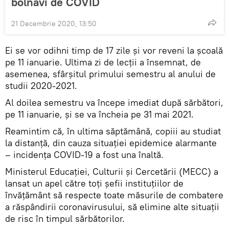
bolnavi de COVID
21 Decembrie 2020, 13:50
Ei se vor odihni timp de 17 zile și vor reveni la școală
pe 11 ianuarie. Ultima zi de lecții a însemnat, de
asemenea, sfârșitul primului semestru al anului de
studii 2020-2021.
Al doilea semestru va începe imediat după sărbători,
pe 11 ianuarie, și se va încheia pe 31 mai 2021.
Reamintim că, în ultima săptămână, copiii au studiat
la distanță, din cauza situației epidemice alarmante
– incidența COVID-19 a fost una înaltă.
Ministerul Educației, Culturii și Cercetării (MECC) a
lansat un apel către toți șefii instituțiilor de
învățământ să respecte toate măsurile de combatere
a răspândirii coronavirusului, să elimine alte situații
de risc în timpul sărbătorilor.