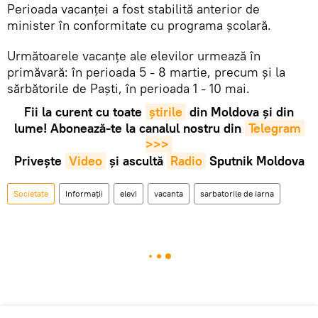
Perioada vacanței a fost stabilită anterior de
minister în conformitate cu programa școlară.
Următoarele vacanțe ale elevilor urmează în
primăvară: în perioada 5 - 8 martie, precum și la
sărbătorile de Paști, în perioada 1 - 10 mai.
Fii la curent cu toate
știrile
din Moldova și din
lume! Abonează-te la canalul nostru din
Telegram 
>>>
Privește
Video
și ascultă
Radio
Sputnik Moldova
Societate
Informații
elevi
vacanta
sarbatorile de iarna