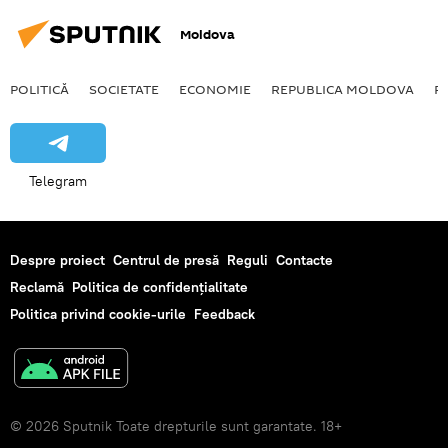
Moldova
POLITICĂ
SOCIETATE
ECONOMIE
REPUBLICA MOLDOVA
R
Telegram
Despre proiect
Centrul de presă
Reguli
Contacte
Reclamă
Politica de confidențialitate
Politica privind cookie-urile
Feedback
© 2026 Sputnik Toate drepturile sunt garantate. 18+