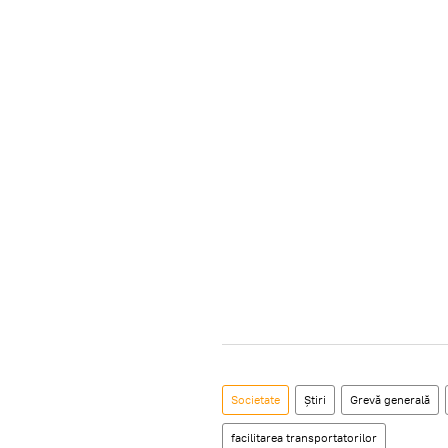
Societate
Știri
Grevă generală
facilitarea transportatorilor