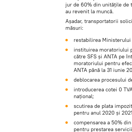
jur de 60% din unitățile de 
au revenit la muncă.
Așadar, transportatorii soli
măsuri:
restabilirea Ministerului
instituirea moratoriului 
către SFS și ANTA pe înt
moratoriului pentru efec
ANTA până la 31 iunie 20
deblocarea procesului de 
introducerea cotei 0 TVA 
național;
scutirea de plata impozit
pentru anul 2020 și 2021
compensarea a 50% din c
pentru prestarea servici