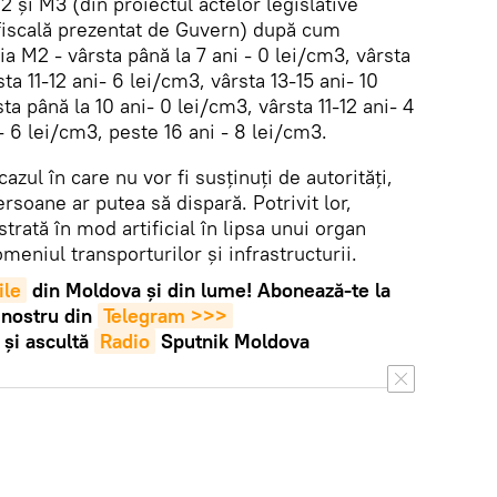
 și M3 (din proiectul actelor legislative
-fiscală prezentat de Guvern) după cum
a M2 - vârsta până la 7 ani - 0 lei/cm3, vârsta
ta 11-12 ani- 6 lei/cm3, vârsta 13-15 ani- 10
a până la 10 ani- 0 lei/cm3, vârsta 11-12 ani- 4
- 6 lei/cm3, peste 16 ani - 8 lei/cm3.
cazul în care nu vor fi susținuți de autorități,
rsoane ar putea să dispară. Potrivit lor,
rată în mod artificial în lipsa unui organ
meniul transporturilor și infrastructurii.
ile
din Moldova și din lume! Abonează-te la
 nostru din
Telegram >>>
și ascultă
Radio
Sputnik Moldova