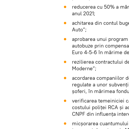
reducerea cu 50% a mări
anul 2021;
achitarea din contul buget
Auto”;
aprobarea unui program d
autobuze prin compensar
Euro 4-5-6 în mărime de
rezilierea contractului d
Moderne”;
acordarea companiilor de
regulate a unor subvenții
șoferi, în mărimea fondul
verificarea temeiniciei 
costului poliței RCA și 
CNPF din influența inter
micșorarea cuantumului a