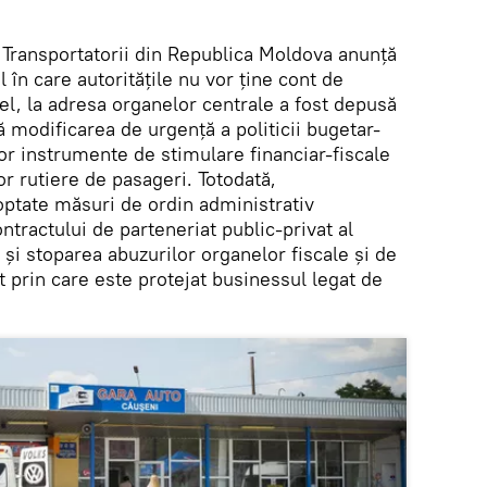
Transportatorii din Republica Moldova anunță
 în care autoritățile nu vor ține cont de
fel, la adresa organelor centrale a fost depusă
tă modificarea de urgență a politicii bugetar-
or instrumente de stimulare financiar-fiscale
r rutiere de pasageri. Totodată,
doptate măsuri de ordin administrativ
ntractului de parteneriat public-privat al
 și stoparea abuzurilor organelor fiscale și de
 prin care este protejat businessul legat de