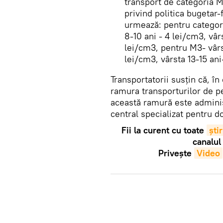
transport de categoria M2
privind politica bugetar
urmează: pentru categori
8-10 ani - 4 lei/cm3, vârs
lei/cm3, pentru M3- vârst
lei/cm3, vârsta 13-15 ani
Transportatorii susțin că, în 
ramura transporturilor de pe
această ramură este administ
central specializat pentru do
Fii la curent cu toate
știr
canalul
Privește
Video