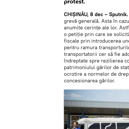
protest.
CHIȘINĂU, 8 dec – Sputnik.
grevă generală. Asta în cazul
anumite cerințe ale lor. Ast
o petiție prin care se solici
fiscale prin introducerea un
pentru ramura transporturilo
transportatorii cer să fie a
îndreptate spre rezilierea co
patrimoniului gărilor de stat
ocrotire a normelor de drept
concesionarea gărilor.