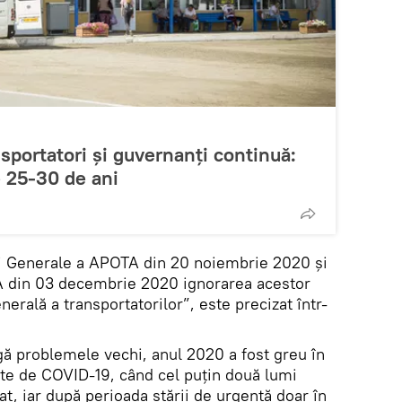
nsportatori și guvernanți continuă:
 25-30 de ani
i Generale a APOTA din 20 noiembrie 2020 și
TA din 03 decembrie 2020 ignorarea acestor
erală a transportatorilor”, este precizat într-
gă problemele vechi, anul 2020 a fost greu în
te de COVID-19, când cel puțin două lumi
at, iar după perioada stării de urgență doar în