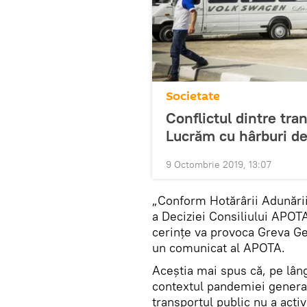
Societate
Conflictul dintre tra
Lucrăm cu hârburi de
9 Octombrie 2019, 13:07
„Conform Hotărârii Adunări
a Deciziei Consiliului APO
cerințe va provoca Greva Gen
un comunicat al APOTA.
Aceștia mai spus că, pe lân
contextul pandemiei genera
transportul public nu a activ