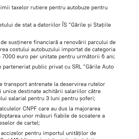
mii taxelor rutiere pentru autobuze pentru
ului de stat a datoriilor ÎS ”Gările și Stațiile
e susținere financiară a renovării parcului de
ea costului autobuzului importat de categoria
 7000 euro per unitate pentru următorii 6 ani;
e parteneriat public privat cu SRL ”Gările Auto
 transport antrenate la deservirea rutelor
 unice destinate achitării salariilor către
ui salarial pentru 3 luni pentru șoferi;
calculelor CNPF care au dus la majorarea
adoptarea unor măsuri fiabile de scoatere a
eselor de cartel;
ccizelor pentru importul unităților de