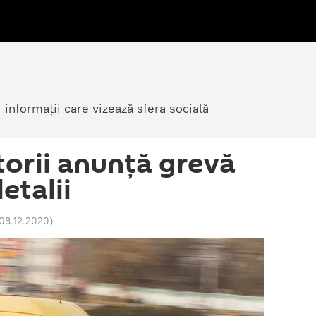
i informații care vizează sfera socială
orii anunță grevă
etalii
 08.12.2020
)