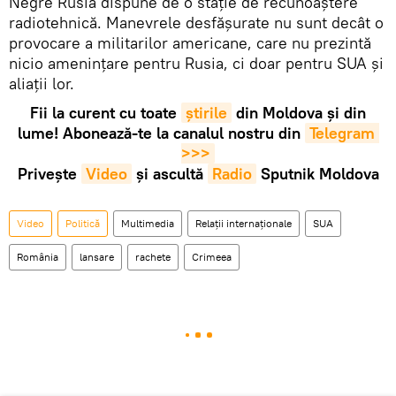
Negre Rusia dispune de o stație de recunoaștere
radiotehnică. Manevrele desfășurate nu sunt decât o
provocare a militarilor americane, care nu prezintă
nicio amenințare pentru Rusia, ci doar pentru SUA și
aliații lor.
Fii la curent cu toate
știrile
din Moldova și din
lume! Abonează-te la canalul nostru din
Telegram 
>>>
Privește
Video
și ascultă
Radio
Sputnik Moldova
Video
Politică
Multimedia
Relații internaționale
SUA
România
lansare
rachete
Crimeea