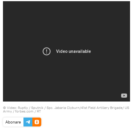
© Video: Ruptly / Sputnik / Spc. Jabaria Clyburn/41st Field Artillery Brigade/ US
Army / forbes.com / RT
Abonare