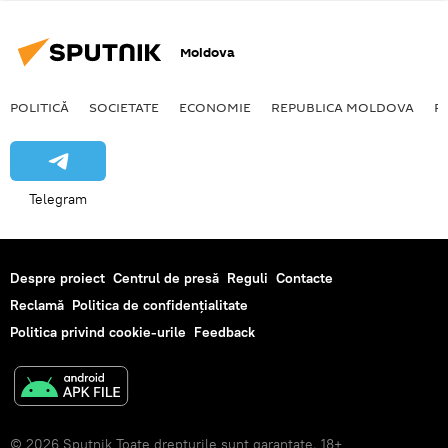
Moldova
POLITICĂ
SOCIETATE
ECONOMIE
REPUBLICA MOLDOVA
R
Telegram
Despre proiect
Centrul de presă
Reguli
Contacte
Reclamă
Politica de confidențialitate
Politica privind cookie-urile
Feedback
© 2026 Sputnik Toate drepturile sunt garantate. 18+