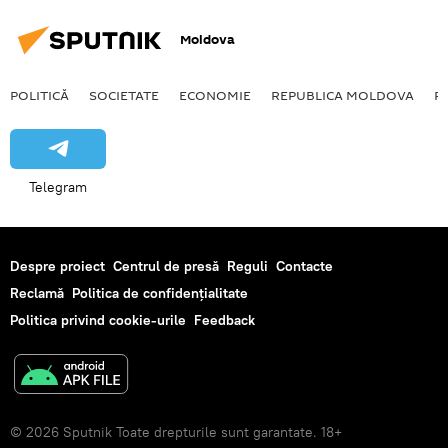
Moldova
POLITICĂ
SOCIETATE
ECONOMIE
REPUBLICA MOLDOVA
R
Telegram
Despre proiect
Centrul de presă
Reguli
Contacte
Reclamă
Politica de confidențialitate
Politica privind cookie-urile
Feedback
© 2026 Sputnik Toate drepturile sunt garantate. 18+