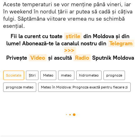
Aceste temperaturi se vor menține până vineri, iar
în weekend în nordul țării ar putea să cadă și câțiva
fulgi. Săptămâna viitoare vremea nu se schimbă
esențial.
Fii la curent cu toate
știrile
din Moldova și din
lume! Abonează-te la canalul nostru din
Telegram 
>>>
Privește
Video
și ascultă
Radio
Sputnik Moldova
Societate
Știri
Meteo
meteo
hidrometeo
prognoze
prognoze meteo
Meteo în Moldova: Prognoza exactă pentru fiecare zi