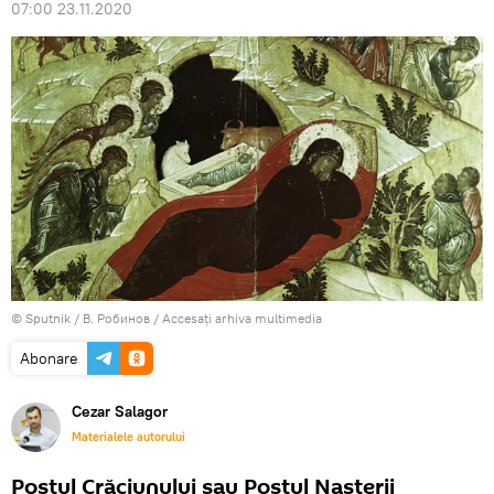
07:00 23.11.2020
© Sputnik / В. Робинов
/
Accesați arhiva multimedia
Abonare
Cezar Salagor
Materialele autorului
Postul Crăciunului sau Postul Nașterii