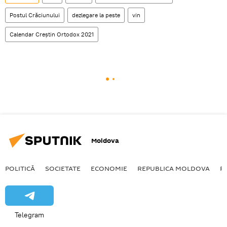
Postul Crăciunului
dezlegare la peste
vin
Calendar Creștin Ortodox 2021
Moldova
POLITICĂ
SOCIETATE
ECONOMIE
REPUBLICA MOLDOVA
R
Telegram