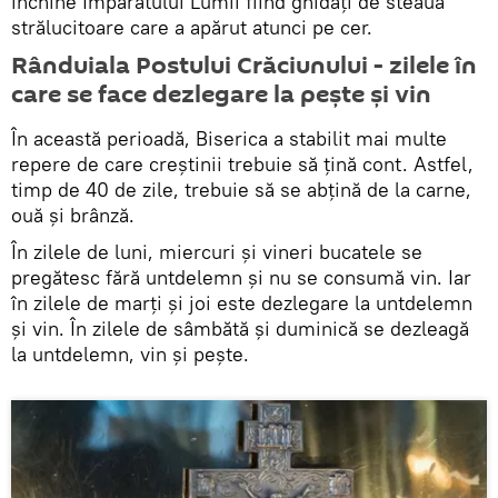
închine Împăratului Lumii fiind ghidați de steaua
strălucitoare care a apărut atunci pe cer.
Rânduiala Postului Crăciunului - zilele în
care se face dezlegare la pește și vin
În această perioadă, Biserica a stabilit mai multe
repere de care creștinii trebuie să țină cont. Astfel,
timp de 40 de zile, trebuie să se abţină de la carne,
ouă şi brânză.
În zilele de luni, miercuri și vineri bucatele se
pregătesc fără untdelemn și nu se consumă vin. Iar
în zilele de marți și joi este dezlegare la untdelemn
și vin. În zilele de sâmbătă și duminică se dezleagă
la untdelemn, vin și pește.