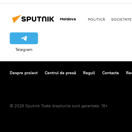
Moldova
POLITICĂ
SOCIETATE
Telegram
Despre proiect
Centrul de presă
Reguli
Contacte
Re
© 2026 Sputnik Toate drepturile sunt garantate. 18+