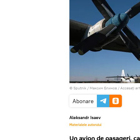
© Sputnik / Максим Блинов
/
Accesați ar
Abonare
Aleksandr Isaev
Materialele autorului
Un avion de pasageri, care