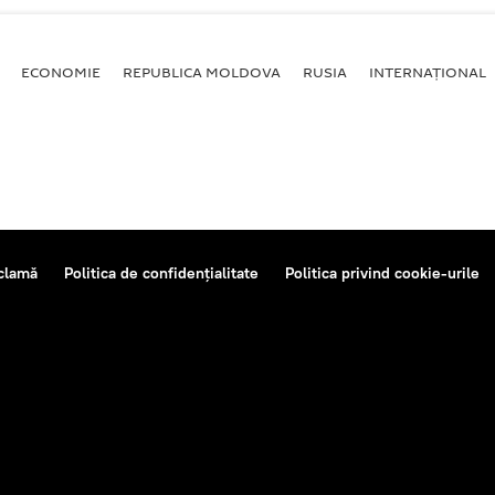
ECONOMIE
REPUBLICA MOLDOVA
RUSIA
INTERNAȚIONAL
clamă
Politica de confidențialitate
Politica privind cookie-urile