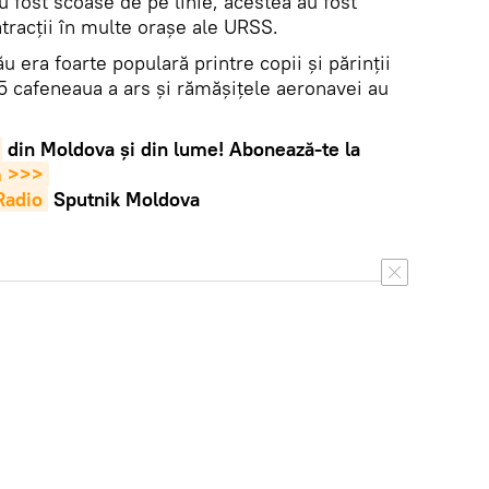
 fost scoase de pe linie, acestea au fost
tracții în multe orașe ale URSS.
 era foarte populară printre copii și părinții
95 cafeneaua a ars și rămășițele aeronavei au
din Moldova și din lume! Abonează-te la
m >>>
Radio
Sputnik Moldova