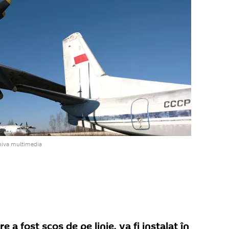
hiva multimedia
 a fost scos de pe linie, va fi instalat în