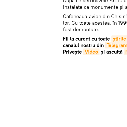
După ce aeronavele An-10 au
instalate ca monumente și a
Cafeneaua-avion din Chișinău
lor. Cu toate acestea, în 19
fost demontate.
Fii la curent cu toate
știrile
canalul nostru din
Telegra
Privește
Video
și ascultă