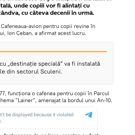
ală, unde copiii vor fi alintați cu
 cândva, cu câteva decenii în urmă.
Cafeneaua-avion pentru copii revine în
ui, Ion Ceban, a afirmat acest lucru.
 cu „destinație specială” va fi instalată
le din sectorul Sculeni.
77, funcționa o cafenea pentru copii în Parcul
 chema ”Lainer”, amenajat la bordul unui An-10.