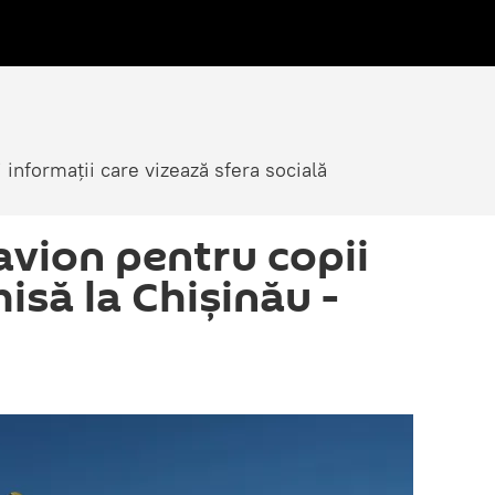
i informații care vizează sfera socială
vion pentru copii
hisă la Chișinău -