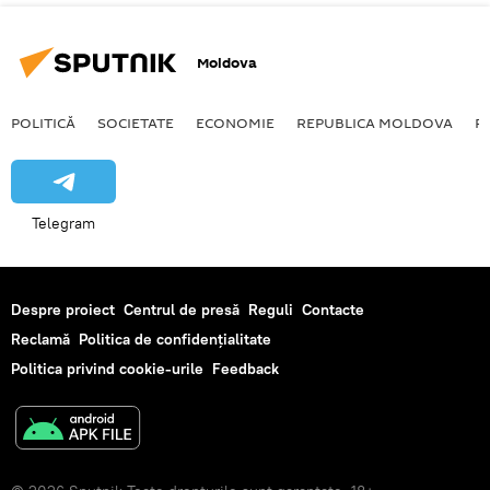
Moldova
POLITICĂ
SOCIETATE
ECONOMIE
REPUBLICA MOLDOVA
R
Telegram
Despre proiect
Centrul de presă
Reguli
Contacte
Reclamă
Politica de confidențialitate
Politica privind cookie-urile
Feedback