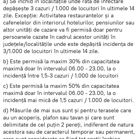
a) Se închid în localitățile unde rata de infectare
depășește 3 cazuri / 1.000 de locuitori în ultimele 14
zile. Excepție: Activitatea restaurantelor și a
cafenelelor din interiorul hotelurilor, pensiunilor sau
altor unități de cazare va fi permisă doar pentru
persoanele cazate în cadrul acestor unități în
județele/localitățile unde este depășită incidența de
3/1.000 de locuitori în ultimele 14 zile.
b) Este permisă la maxim 30% din capacitatea
maximă doar în intervalul 06.00 - 23.00, la o
incidență între 1,5-3 cazuri / 1.000 de locuitori
c) Este permisă la maxim 50% din capacitatea
maximă doar în intervalul 06.00 - 23.00, la o
incidență mai mică de 1,5 cazuri / 1.000 de locuitori.
d) Măsurile de mai sus sunt și pentru terasele care
au un acoperiș, plafon sau tavan și care sunt
delimitate de cel puțin 2 pereți, indiferent de natura
acestora sau de caracterul temporar sau permanent,
care sunt considerate ca fiind tot spații închise.