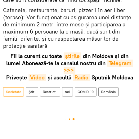
Cafenele, restaurante, baruri, pizzerii în aer liber
(terase): Vor funcționat cu asigurarea unei distanțe
de minimum 2 metri între mese și participarea a
maximum 6 persoane la o masă, dacă sunt din
familii diferite, și cu respectarea măsurilor de
protecție sanitară
Fii la curent cu toate
știrile
din Moldova și din
lume! Abonează-te la canalul nostru din
Telegram 
>>>
Privește
Video
și ascultă
Radio
Sputnik Moldova
Societate
Știri
Restricții
noi
COVID-19
România