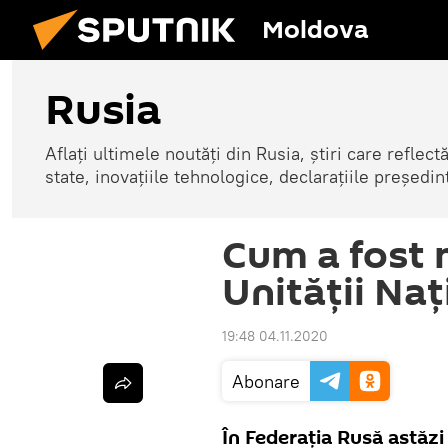
Moldova
Rusia
Aflați ultimele noutăți din Rusia, știri care reflectă
state, inovațiile tehnologice, declarațiile președinte
Cum a fost 
Unității Naț
19:48 04.11.2020
Abonare
În Federația Rusă astăzi