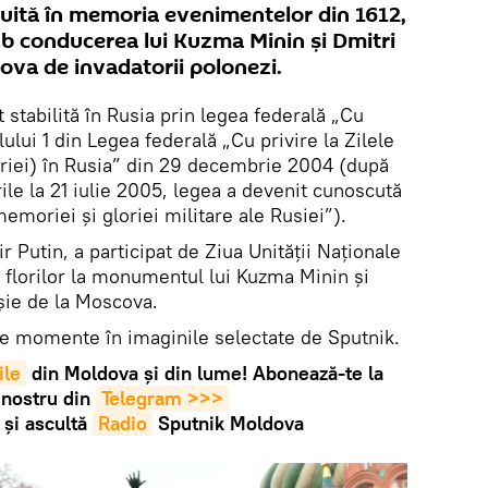
tuită în memoria evenimentelor din 1612,
ub conducerea lui Kuzma Minin și Dmitri
cova de invadatorii polonezi.
t stabilită în Rusia prin legea federală „Cu
olului 1 din Legea federală „Cu privire la Zilele
toriei) în Rusia” din 29 decembrie 2004 (după
ile la 21 iulie 2005, legea a devenit cunoscută
moriei și gloriei militare ale Rusiei”).
r Putin, a participat de Ziua Unității Naționale
florilor la monumentul lui Kuzma Minin și
șie de la Moscova.
e momente în imaginile selectate de Sputnik.
ile
din Moldova și din lume! Abonează-te la
 nostru din
Telegram >>>
și ascultă
Radio
Sputnik Moldova