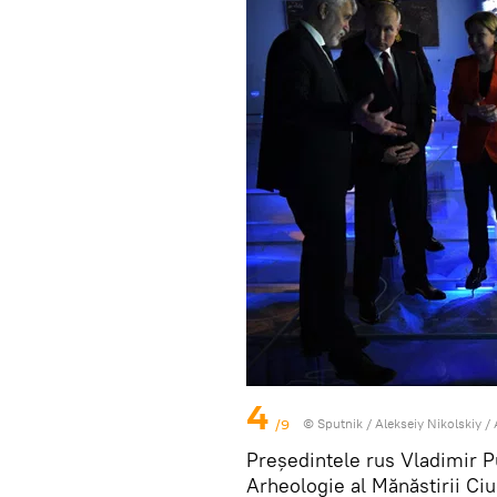
4
/9
© Sputnik / Alekseiy Nikolskiy
/
Președintele rus Vladimir Pu
Arheologie al Mănăstirii Ciu