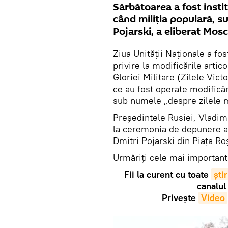
Sărbătoarea a fost insti
când miliția populară, s
Pojarski, a eliberat Mos
Ziua Unității Naționale a fos
privire la modificările artic
Gloriei Militare (Zilele Vic
ce au fost operate modificăr
sub numele „despre zilele me
Președintele Rusiei, Vladimi
la ceremonia de depunere a 
Dmitri Pojarski din Piața Ro
Urmăriți cele mai important
Fii la curent cu toate
știr
canalul
Privește
Video