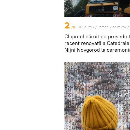
2
/9
© Sputnik / Roman Vladimirov
/
Clopotul dăruit de președint
recent renovată a Catedrale
Nijni Novgorod la ceremonia 