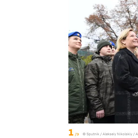
1
/9
© Sputnik / Alekseiy Nikolskiy
/
A