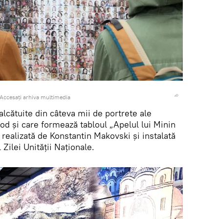
Accesați arhiva multimedia
i alcătuite din câteva mii de portrete ale
rod și care formează tabloul „Apelul lui Minin
 realizată de Konstantin Makovski și instalată
 Zilei Unității Naționale.