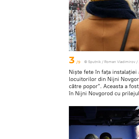
3
/9
© Sputnik / Roman Vladimirov
/
Niște fete în fața instalație
locuitorilor din Nijni Novgo
către popor”. Aceasta a fost
în Nijni Novgorod cu prilejul