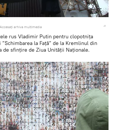
Accesați arhiva multimedia
ele rus Vladimir Putin pentru clopotnița
i ”Schimbarea la Față” de la Kremlinul din
de sfințire de Ziua Unității Naționale.