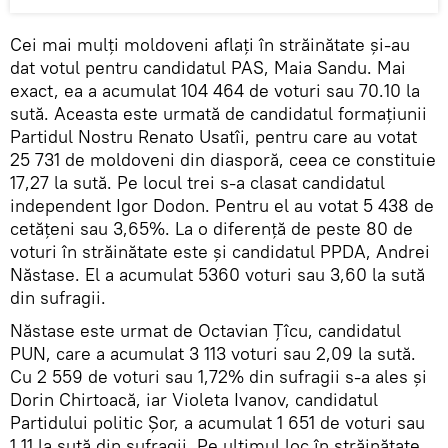
Cei mai mulți moldoveni aflați în străinătate și-au
dat votul pentru candidatul PAS, Maia Sandu. Mai
exact, ea a acumulat 104 464 de voturi sau 70.10 la
sută. Aceasta este urmată de candidatul formațiunii
Partidul Nostru Renato Usatîi, pentru care au votat
25 731 de moldoveni din diasporă, ceea ce constituie
17,27 la sută. Pe locul trei s-a clasat candidatul
independent Igor Dodon. Pentru el au votat 5 438 de
cetățeni sau 3,65%. La o diferență de peste 80 de
voturi în străinătate este și candidatul PPDA, Andrei
Năstase. El a acumulat 5360 voturi sau 3,60 la sută
din sufragii.
Năstase este urmat de Octavian Țîcu, candidatul
PUN, care a acumulat 3 113 voturi sau 2,09 la sută.
Cu 2 559 de voturi sau 1,72% din sufragii s-a ales și
Dorin Chirtoacă, iar Violeta Ivanov, candidatul
Partidului politic Șor, a acumulat 1 651 de voturi sau
1,11 la sută din sufragii. Pe ultimul loc în străinătate