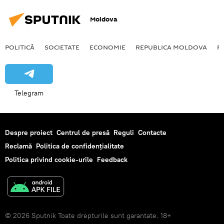
Moldova
POLITICĂ
SOCIETATE
ECONOMIE
REPUBLICA MOLDOVA
R
Telegram
Despre proiect
Centrul de presă
Reguli
Contacte
Reclamă
Politica de confidențialitate
Politica privind cookie-urile
Feedback
© 2026 Sputnik Toate drepturile sunt garantate. 18+