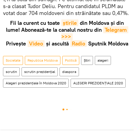
s-a clasat Tudor Deliu. Pentru candidatul PLDM au
votat doar 704 moldoveni din străinătate sau 0,47%.
Fii la curent cu toate
știrile
din Moldova și din
lume! Abonează-te la canalul nostru din
Telegram 
>>>
Privește
Video
și ascultă
Radio
Sputnik Moldova
Societate
Republica Moldova
Politică
Știri
alegeri
scrutin
scrutin prezidenţial
diaspora
Alegeri prezidențiale în Moldova 2020
ALEGERI PREZIDENȚIALE 2020