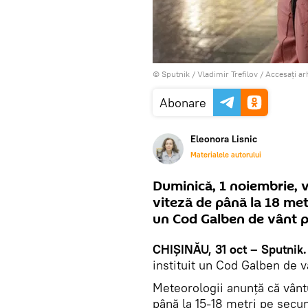
© Sputnik / Vladimir Trefilov
/
Accesați ar
Abonare
Eleonora Lisnic
Materialele autorului
Duminică, 1 noiembrie, v
viteză de până la 18 met
un Cod Galben de vânt p
CHIȘINĂU, 31 oct – Sputnik.
instituit un Cod Galben de 
Meteorologii anunță că vântu
până la 15-18 metri pe sec