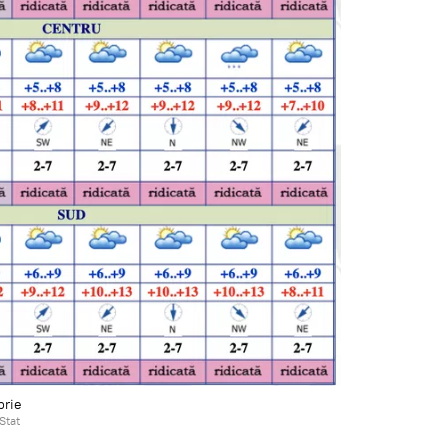
brie
Stat