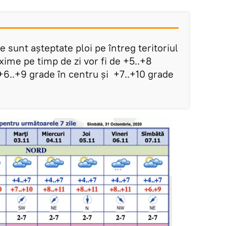
e sunt așteptate ploi pe întreg teritoriul
xime pe timp de zi vor fi de +5..+8
+6..+9 grade în centru și +7..+10 grade