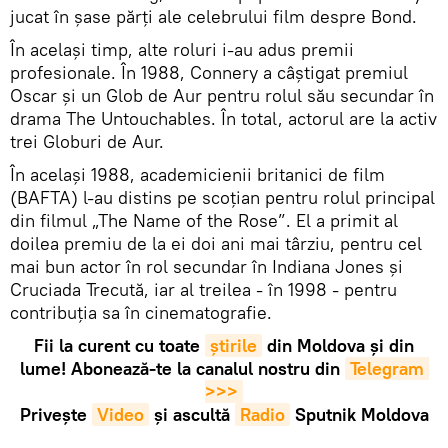
jucat în șase părți ale celebrului film despre Bond.
În același timp, alte roluri i-au adus premii
profesionale. În 1988, Connery a câștigat premiul
Oscar și un Glob de Aur pentru rolul său secundar în
drama The Untouchables. În total, actorul are la activ
trei Globuri de Aur.
În același 1988, academicienii britanici de film
(BAFTA) l-au distins pe scoțian pentru rolul principal
din filmul „The Name of the Rose”. El a primit al
doilea premiu de la ei doi ani mai târziu, pentru cel
mai bun actor în rol secundar în Indiana Jones și
Cruciada Trecută, iar al treilea - în 1998 - pentru
contribuția sa în cinematografie.
Fii la curent cu toate
știrile
din Moldova și din
lume! Abonează-te la canalul nostru din
Telegram 
>>>
Privește
Video
și ascultă
Radio
Sputnik Moldova