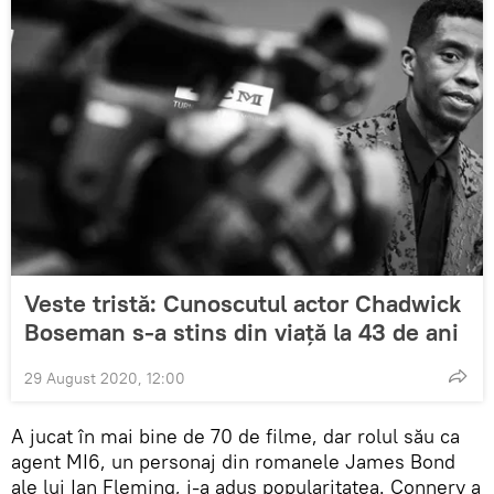
Veste tristă: Cunoscutul actor Chadwick
Boseman s-a stins din viață la 43 de ani
29 August 2020, 12:00
A jucat în mai bine de 70 de filme, dar rolul său ca
agent MI6, un personaj din romanele James Bond
ale lui Ian Fleming, i-a adus popularitatea. Connery a