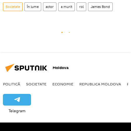
Societate
În lume
actor
a murit
rol
James Bond
Moldova
POLITICĂ
SOCIETATE
ECONOMIE
REPUBLICA MOLDOVA
R
Telegram