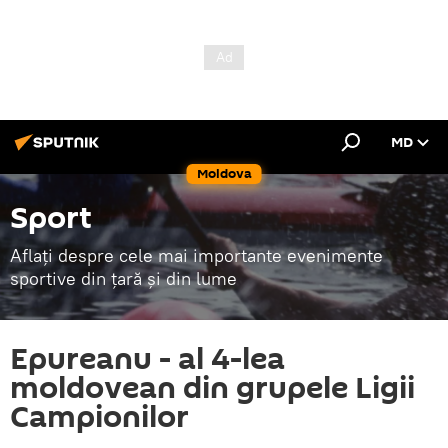
MD
Moldova
Sport
Aflați despre cele mai importante evenimente
sportive din țară și din lume
Epureanu - al 4-lea
moldovean din grupele Ligii
Campionilor