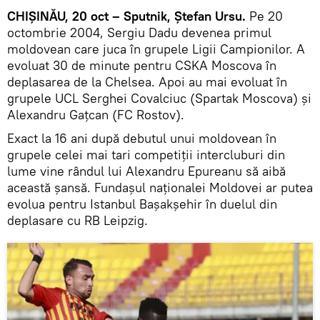
CHIȘINĂU, 20 oct – Sputnik, Ștefan Ursu.
Pe 20
octombrie 2004, Sergiu Dadu devenea primul
moldovean care juca în grupele Ligii Campionilor. A
evoluat 30 de minute pentru CSKA Moscova în
deplasarea de la Chelsea. Apoi au mai evoluat în
grupele UCL Serghei Covalciuc (Spartak Moscova) și
Alexandru Gațcan (FC Rostov).
Exact la 16 ani după debutul unui moldovean în
grupele celei mai tari competiții intercluburi din
lume vine rândul lui Alexandru Epureanu să aibă
această șansă. Fundașul naționalei Moldovei ar putea
evolua pentru Istanbul Bașakșehir în duelul din
deplasare cu RB Leipzig.