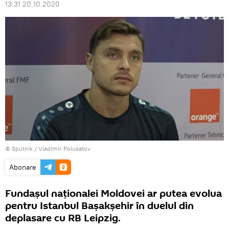
13:31 20.10.2020
© Sputnik / Vladimir Polusatov
Abonare
Fundașul naționalei Moldovei ar putea evolua
pentru Istanbul Bașakșehir în duelul din
deplasare cu RB Leipzig.