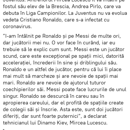
fostul său elev de la Brescia, Andrea Pirlo, care va
debuta în Liga Campionilor. La Juventus nu va evolua
vedeta Cristiano Ronaldo, care s-a infectat cu
coronavirus.
”I-am întâlnit pe Ronaldo şi pe Messi de multe ori,
dar jucătorii mei nu. O vor face în curând, iar eu
trebuie să le explic cum sunt. Messi este un jucător
scund, care este excepţional pe spaţii mici, datorită
acceleraţiei, încrederii în sine şi driblingului său.
Ronaldo e un altfel de jucător, pentru că lui îi place
mai mult să marcheze şi are nevoie de spaţii mai
mari. Ronaldo are nevoie de ajutorul tuturor
coechipierilor săi. Messi poate face lucrurile de unul
singur. Ronaldo se descurcă în careu sau în
apropierea careului, dar el profită de spaţiile create
de colegii săi şi înscrie. Asta este, sunt doi jucători
diferiţi, dar sunt foarte puternici”, a declarat
tehnicianul lui Dinamo Kiev, Mircea Lucescu.