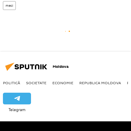
meci
Moldova
POLITICĂ
SOCIETATE
ECONOMIE
REPUBLICA MOLDOVA
R
Telegram