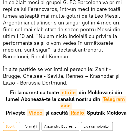
În celălalt meci al grupei G, FC Barcelona va primi
replica lui Ferencvaros, într-un meci în care toată
lumea așteaptă mai multe goluri de la Leo Messi.
Argentinianul a înscris un singur gol în 4 meciuri,
fiind cel mai slab start de sezon pentru Messi din
ultimii 10 ani. ”Nu am nicio îndoială cu privire la
performanţa sa şi o vom vedea în următoarele
meciuri, sunt sigur”, a declarat antrenorul
Barcelonei, Ronald Koeman.
În alte partide se vor întâlni perechile: Zenit -
Brugge, Chelsea - Sevilla, Rennes – Krasnodar și
Lazio - Borussia Dortmund.
Fii la curent cu toate
știrile
din Moldova și din
lume! Abonează-te la canalul nostru din
Telegram 
>>>
Privește
Video
și ascultă
Radio
Sputnik Moldova
Sport
Informații
Alexandru Epureanu
Liga campionilor