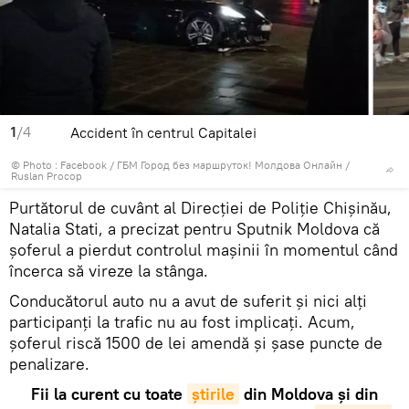
1
/4
Accident în centrul Capitalei
© Photo :
Facebook / ГБМ Город без маршруток! Молдова Онлайн /
Ruslan Procop
Purtătorul de cuvânt al Direcției de Poliție Chișinău,
Natalia Stati, a precizat pentru Sputnik Moldova că
șoferul a pierdut controlul mașinii în momentul când
încerca să vireze la stânga.
Conducătorul auto nu a avut de suferit și nici alți
participanți la trafic nu au fost implicați. Acum,
șoferul riscă 1500 de lei amendă și șase puncte de
penalizare.
Fii la curent cu toate
știrile
din Moldova și din