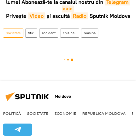
lume! Abonează-te la canalul nostru din
Telegram 
>>>
Privește
Video
și ascultă
Radio
Sputnik Moldova
Societate
Știri
accident
chisinau
masina
Moldova
POLITICĂ
SOCIETATE
ECONOMIE
REPUBLICA MOLDOVA
R