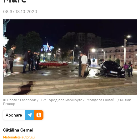
08:37 18.10.2020
© Photo :
Facebook / ГБМ Город без маршруток! Молдова Онлайн / Ruslan
Procop
Abonare
Cătălina Cernei
Materialele autorului