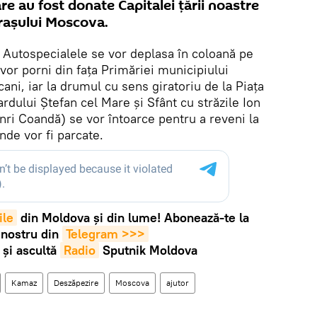
care au fost donate Capitalei țării noastre
orașului Moscova.
Autospecialele se vor deplasa în coloană pe
 vor porni din fața Primăriei municipiului
ani, iar la drumul cu sens giratoriu de la Piața
rdului Ștefan cel Mare și Sfânt cu străzile Ion
nri Coandă) se vor întoarce pentru a reveni la
unde vor fi parcate.
ile
din Moldova și din lume! Abonează-te la
 nostru din
Telegram >>>
și ascultă
Radio
Sputnik Moldova
Kamaz
Deszăpezire
Moscova
ajutor