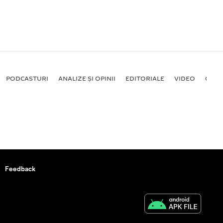
PODCASTURI
ANALIZE ȘI OPINII
EDITORIALE
VIDEO
GALE
Feedback