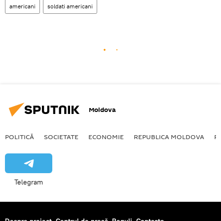
americani
soldati americani
Moldova
POLITICĂ
SOCIETATE
ECONOMIE
REPUBLICA MOLDOVA
R
Telegram