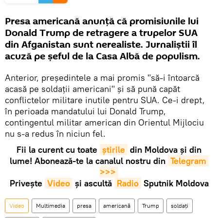
Presa americană anunță că promisiunile lui
Donald Trump de retragere a trupelor SUA
din Afganistan sunt nerealiste. Jurnaliștii îl
acuză pe șeful de la Casa Albă de populism.
Anterior, președintele a mai promis "să-i întoarcă
acasă pe soldații americani" și să pună capăt
conflictelor militare inutile pentru SUA. Ce-i drept,
în perioada mandatului lui Donald Trump,
contingentul militar american din Orientul Mijlociu
nu s-a redus în niciun fel.
Fii la curent cu toate
știrile
din Moldova și din
lume! Abonează-te la canalul nostru din
Telegram 
>>>
Privește
Video
și ascultă
Radio
Sputnik Moldova
Video
Multimedia
presa
americană
Trump
soldați