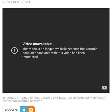
20:26 13.10.2020
© Sputnik / Ruptly / Sputnik / dvids / FoX News / us department of defense /
twitter.com/realDonaldTrump
Abonare