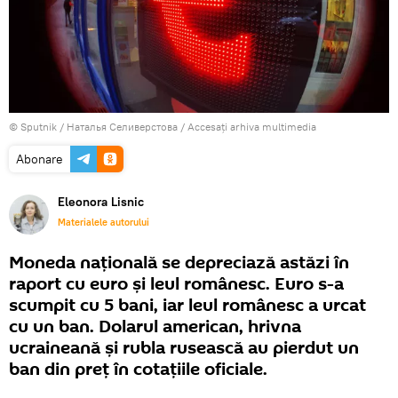
© Sputnik / Наталья Селиверстова
/
Accesați arhiva multimedia
Abonare
Eleonora Lisnic
Materialele autorului
Moneda națională se depreciază astăzi în
raport cu euro și leul românesc. Euro s-a
scumpit cu 5 bani, iar leul românesc a urcat
cu un ban. Dolarul american, hrivna
ucraineană și rubla rusească au pierdut un
ban din preț în cotațiile oficiale.