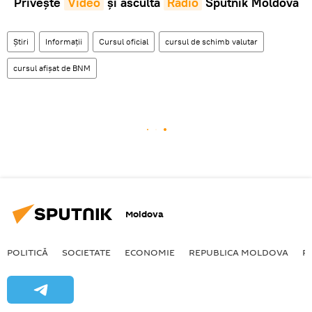
Privește
Video
și ascultă
Radio
Sputnik Moldova
Știri
Informații
Cursul oficial
cursul de schimb valutar
cursul afișat de BNM
Moldova
POLITICĂ
SOCIETATE
ECONOMIE
REPUBLICA MOLDOVA
R