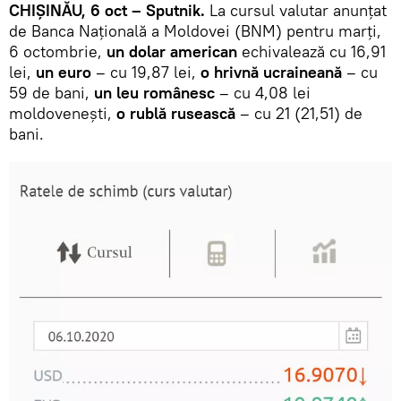
CHIȘINĂU, 6 oct – Sputnik.
La cursul valutar anunțat
de Banca Națională a Moldovei (BNM) pentru marți,
6 octombrie,
un dolar american
echivalează cu 16,91
lei,
un euro
– cu 19,87 lei,
o hrivnă ucraineană
– cu
59 de bani,
un leu românesc
– cu 4,08 lei
moldovenești,
o rublă rusească
– cu 21 (21,51) de
bani.