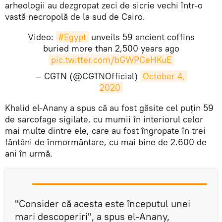
arheologii au dezgropat zeci de sicrie vechi într-o
vastă necropolă de la sud de Cairo.
Video:
#Egypt
unveils 59 ancient coffins
buried more than 2,500 years ago
pic.twitter.com/bGWPCeHKuE
— CGTN (@CGTNOfficial)
October 4, 
2020
​Khalid el-Anany a spus că au fost găsite cel puțin 59
de sarcofage sigilate, cu mumii în interiorul celor
mai multe dintre ele, care au fost îngropate în trei
fântâni de înmormântare, cu mai bine de 2.600 de
ani în urmă.
"Consider că acesta este începutul unei
mari descoperiri", a spus el-Anany,