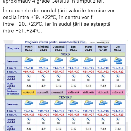
aproximativ 4 grade Celsius în timpul zilei.
În raioanele din nordul țării valorile termice vor
oscila între +19..+22°С, în centru vor fi
între +20..+23°С, iar în sudul țării se așteaptă
între +21..+24°С.