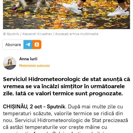
© Sputnik / Alexandr Kryazhev
/
Accesați arhiva multimedia
Abonare
Anna Iurii
Materialele autorului
Serviciul Hidrometeorologic de stat anunță că
vremea se va încălzi simțitor în următoarele
zile. Iată ce valori termice sunt prognozate.
CHIȘINĂU, 2 oct - Sputnik
. După mai multe zile cu
temperaturi scăzute, valorile termice se ridică din
nou. Serviciul Hidrometeorologic de Stat precizează
că astăzi temperaturile vor crește mâine cu