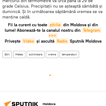
Mercurul din termometre va urca până la 29 de
grade Celsius. Precipitații nu se așteaptă sâmbătă și
duminică. Și în următoarea săptămână vremea se va
menține caldă.
Fii la curent cu toate
știrile
din Moldova și din
lume! Abonează-te la canalul nostru din
Telegram 
>>>
Privește
Video
și ascultă
Radio
Sputnik Moldova
Știri
Meteo
schimbare
vreme
temperaturi
Moldova