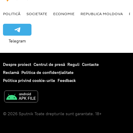
POLITICĂ
SOCIETATE
ECONOMIE
REPUBLICA MOLDOVA
R
Telegram
Despre proiect
Centrul de presă
Reguli
Contacte
Reclamă
Politica de confidențialitate
Politica privind cookie-urile
Feedback
© 2026 Sputnik Toate drepturile sunt garantate. 18+