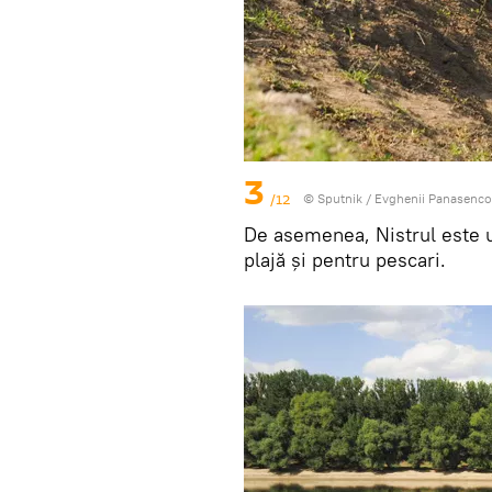
3
/12
© Sputnik / Evghenii Panasenco
De asemenea, Nistrul este u
plajă și pentru pescari.