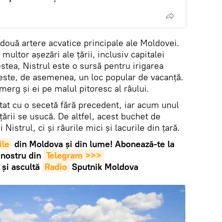
 două artere acvatice principale ale Moldovei.
multor așezări ale țării, inclusiv capitalei
stea, Nistrul este o sursă pentru irigarea
 este, de asemenea, un loc popular de vacanță.
 merg și ei pe malul pitoresc al râului.
ntat cu o secetă fără precedent, iar acum unul
 țării se usucă. De altfel, acest buchet de
istrul, ci și râurile mici și lacurile din țară.
ile
din Moldova și din lume! Abonează-te la
 nostru din
Telegram >>>
și ascultă
Radio
Sputnik Moldova