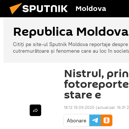
Moldova
Republica Moldova
Citiți pe site-ul Sputnik Moldova reportaje despre o
cutremurătoare și fenomene care au loc în societ
Nistrul, prin
fotoreporter
stare e
18:12 19.09.2020
(actualizat:
16:31 
Abonare