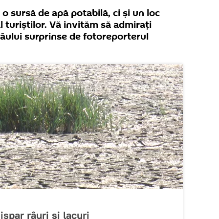
o sursă de apă potabilă, ci și un loc
al turiștilor. Vă invităm să admirați
 râului surprinse de fotoreporterul
spar râuri și lacuri