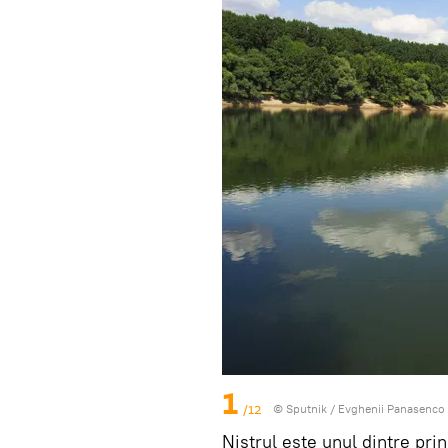
1
/12
© Sputnik / Evghenii Panasenco
Nistrul este unul dintre pri