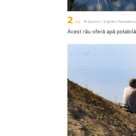
2
/12
© Sputnik / Evghenii Panasenco
Acest râu oferă apă potabilă 