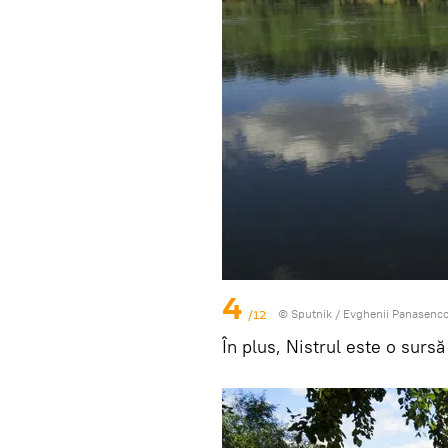
4
/12
© Sputnik / Evghenii Panasenc
În plus, Nistrul este o sursă