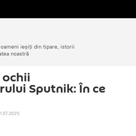
ameni ieșiți din tipare, istorii
atea noastră
 ochii
ului Sputnik: În ce
21.07.2021
)